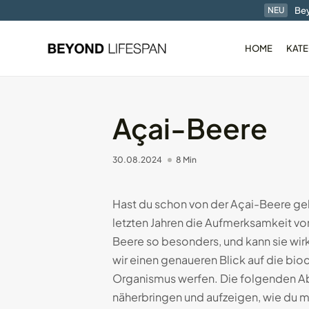
Bey
NEU
HOME
KATE
Açai-Beere
30.08.2024
8 Min
Der RingConn Gen1 
Ring im...
01.01.2025
7 Min
Hast du schon von der Açai-Beere geh
letzten Jahren die Aufmerksamkeit v
Beere so besonders, und kann sie wi
wir einen genaueren Blick auf die b
Organismus werfen. Die folgenden Ab
näherbringen und aufzeigen, wie du m