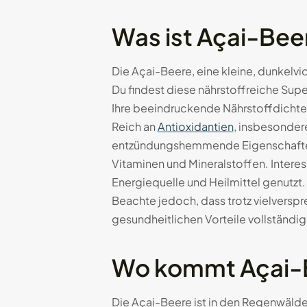
Was ist Açai-Bee
Die Açai-Beere, eine kleine, dunkelv
Du findest diese nährstoffreiche Sup
Ihre beeindruckende Nährstoffdichte
Reich an
Antioxidantien
, insbesonder
entzündungshemmende Eigenschaften zu
Vitaminen und Mineralstoffen. Intere
Energiequelle und Heilmittel genutzt.
Beachte jedoch, dass trotz vielversp
gesundheitlichen Vorteile vollständig
Wo kommt Açai-B
Die Açai-Beere ist in den Regenwälde