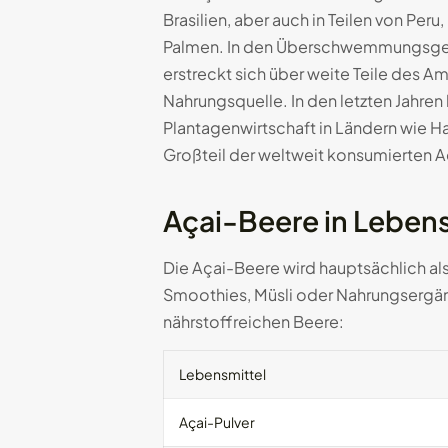
Brasilien, aber auch in Teilen von Pe
Palmen. In den Überschwemmungsgebi
erstreckt sich über weite Teile des 
Nahrungsquelle. In den letzten Jahre
Plantagenwirtschaft in Ländern wie H
Großteil der weltweit konsumierten 
Açai-Beere in Lebens
Die Açai-Beere wird hauptsächlich als
Smoothies, Müsli oder Nahrungsergänz
nährstoffreichen Beere:
Lebensmittel
Açai-Pulver