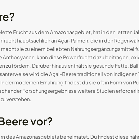
re?
iolette Frucht aus dem Amazonasgebiet, hat in den letzten 
erfrucht hauptsächlich an Açai-Palmen, die in den Regenwä
 macht sie zu einem beliebten Nahrungsergänzungsmittel 
e Anthocyanen, kann diese Powerfrucht dazu beitragen, oxid
 fördern. Darüber hinaus enthält sie gesunde Fette, Balla
ssanterweise wird die Açai-Beere traditionell von indigene
 In der modernen Ernährung findest du sie oft in Form von Pu
rechender Forschungsergebnisse weitere Studien erforderlic
 zu verstehen.
eere vor?
rn des Amazonasgebiets beheimatet. Du findest diese nährs