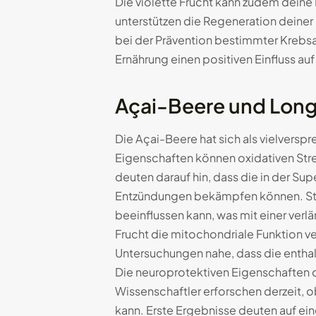
Die violette Frucht kann zudem deine 
unterstützen die Regeneration deiner
bei der Prävention bestimmter Krebsa
Ernährung einen positiven Einfluss a
Açai-Beere und Long
Die Açai-Beere hat sich als vielversp
Eigenschaften können oxidativen Stre
deuten darauf hin, dass die in der 
Entzündungen bekämpfen können. Stu
beeinflussen kann, was mit einer verl
Frucht die mitochondriale Funktion v
Untersuchungen nahe, dass die enthal
Die neuroprotektiven Eigenschaften 
Wissenschaftler erforschen derzeit, 
kann. Erste Ergebnisse deuten auf eine