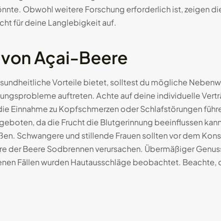
te. Obwohl weitere Forschung erforderlich ist, zeigen die
cht für deine Langlebigkeit auf.
von Açai-Beere
undheitliche Vorteile bietet, solltest du mögliche Nebenwi
sprobleme auftreten. Achte auf deine individuelle Verträ
n die Einnahme zu Kopfschmerzen oder Schlafstörungen füh
 geboten, da die Frucht die Blutgerinnung beeinflussen k
en. Schwangere und stillende Frauen sollten vor dem Konsu
re der Beere Sodbrennen verursachen. Übermäßiger Genuss
tenen Fällen wurden Hautausschläge beobachtet. Beachte, d