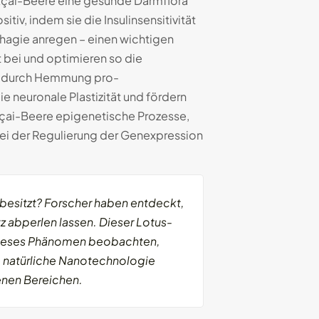
 Açai-Beere eine gesunde Darmflora
iv, indem sie die Insulinsensitivität
phagie anregen – einen wichtigen
t bei und optimieren so die
e durch Hemmung pro-
e neuronale Plastizität und fördern
Açai-Beere epigenetische Prozesse,
 bei der Regulierung der Genexpression
besitzt? Forscher haben entdeckt,
z abperlen lassen. Dieser Lotus-
st dieses Phänomen beobachten,
se natürliche Nanotechnologie
denen Bereichen.