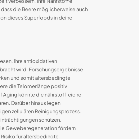
eit verbessern. Ihre Nährstoffe
, dass die Beere möglicherweise auch
tion dieses Superfoods in deine
esen. Ihre antioxidativen
gebracht wird. Forschungsergebnisse
rken und somit altersbedingte
re die Telomerlänge positiv
of Aging könnte die nährstoffreiche
eren. Darüber hinaus legen
igen zellulären Reinigungsprozess.
inträchtigungen schützen.
 die Geweberegeneration fördern
 Risiko für altersbedingte