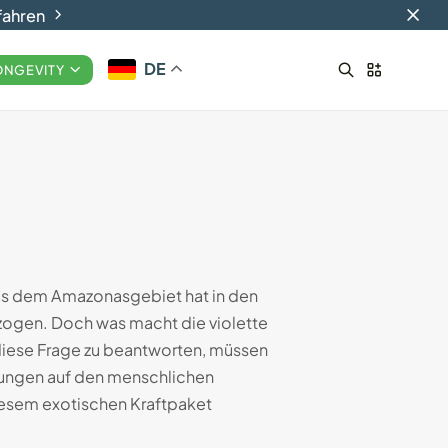
fahren
DE
ONGEVITY
Smart-Ringe: Die Zukunft
des tragbaren...
29.08.2024
17 Min
aus dem Amazonasgebiet hat in den
zogen. Doch was macht die violette
diese Frage zu beantworten, müssen
kungen auf den menschlichen
iesem exotischen Kraftpaket
.