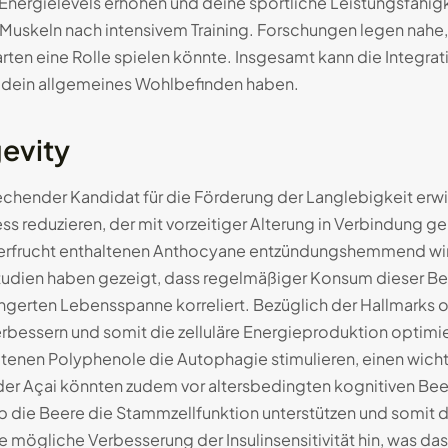
Energielevels erhöhen und deine sportliche Leistungsfähigk
 Muskeln nach intensivem Training. Forschungen legen nahe
rten eine Rolle spielen könnte. Insgesamt kann die Integra
uf dein allgemeines Wohlbefinden haben.
evity
rechender Kandidat für die Förderung der Langlebigkeit erwi
ss reduzieren, der mit vorzeitiger Alterung in Verbindung 
Superfrucht enthaltenen Anthocyane entzündungshemmend wi
dien haben gezeigt, dass regelmäßiger Konsum dieser Bee
ängerten Lebensspanne korreliert. Bezüglich der Hallmarks 
erbessern und somit die zelluläre Energieproduktion optimi
tenen Polyphenole die Autophagie stimulieren, einen wicht
der Açai könnten zudem vor altersbedingten kognitiven Bee
ob die Beere die Stammzellfunktion unterstützen und somit
 mögliche Verbesserung der Insulinsensitivität hin, was das