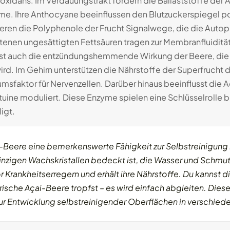
oxidans. Im Verdauungstrakt fördern die Ballaststoffe der
e. Ihre Anthocyane beeinflussen den Blutzuckerspiegel posit
vieren die Polyphenole der Frucht Signalwege, die die Auto
ltenen ungesättigten Fettsäuren tragen zur Membranfluiditä
ist auch die entzündungshemmende Wirkung der Beere, di
rd. Im Gehirn unterstützen die Nährstoffe der Superfrucht di
sfaktor für Nervenzellen. Darüber hinaus beeinflusst die 
rtuine moduliert. Diese Enzyme spielen eine Schlüsselrolle
igt.
-Beere eine bemerkenswerte Fähigkeit zur Selbstreinigung 
inzigen Wachskristallen bedeckt ist, die Wasser und Schmut
vor Krankheitserregern und erhält ihre Nährstoffe. Du kann
rische Açai-Beere tropfst – es wird einfach abgleiten. Die
 zur Entwicklung selbstreinigender Oberflächen in verschie