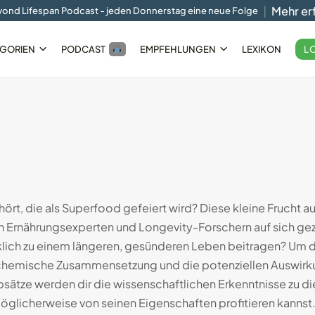
Mehr er
ond Lifespan Podcast - jeden Donnerstag eine neue Folge
L
GORIEN
PODCAST
EMPFEHLUNGEN
LEXIKON
Smart-
Der Circular Slim Ring im...
05.10.2024
10 Min
ört, die als Superfood gefeiert wird? Diese kleine Frucht 
on Ernährungsexperten und Longevity-Forschern auf sich ge
rklich zu einem längeren, gesünderen Leben beitragen? Um 
iochemische Zusammensetzung und die potenziellen Auswir
sätze werden dir die wissenschaftlichen Erkenntnisse zu d
öglicherweise von seinen Eigenschaften profitieren kannst