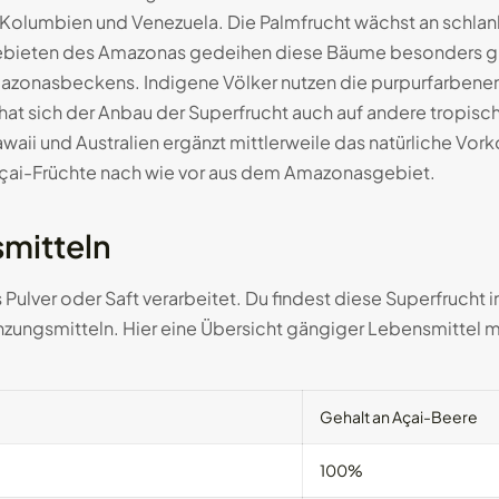
ru, Kolumbien und Venezuela. Die Palmfrucht wächst an schlan
eten des Amazonas gedeihen diese Bäume besonders gut. 
Amazonasbeckens. Indigene Völker nutzen die purpurfarbenen
n hat sich der Anbau der Superfrucht auch auf andere tropis
awaii und Australien ergänzt mittlerweile das natürliche 
Açai-Früchte nach wie vor aus dem Amazonasgebiet.
mitteln
 Pulver oder Saft verarbeitet. Du findest diese Superfrucht
ungsmitteln. Hier eine Übersicht gängiger Lebensmittel mi
Gehalt an Açai-Beere
100%