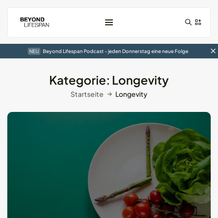
NEU
Beyond Lifespan Podcast - jeden Donnerstag eine neue Folge
Kategorie:
Longevity
Startseite
Longevity
Der RingConn Gen1 Smart-Ring im...
01.01.2025
7 Min
Der Circular Slim Ring im...
05.10.2024
10 Min