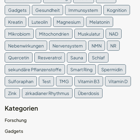
Gadgets
Gesundheit
Immunsystem
Kognition
Kreatin
Luteolin
Magnesium
Melatonin
Mikrobiom
Mitochondrien
Muskulatur
NAD
Nebenwirkungen
Nervensystem
NMN
NR
Quercetin
Resveratrol
Sauna
Schlaf
sekundäre Pflanzenstoffe
Smart Ring
Spermidin
Sulforaphan
Test
TMG
Vitamin B3
Vitamin D
Zink
zirkadianer Rhythmus
Überdosis
Kategorien
Forschung
Gadgets