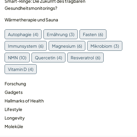
Smart-Ringe: Die Zukunft des tragbaren
Gesundheitsmonitorings?
Wärmetherapie und Sauna
Autophagie
(4)
Ernährung
(3)
Fasten
(6)
Immunsystem
(6)
Magnesium
(6)
Mikrobiom
(3)
NMN
(10)
Quercetin
(4)
Resveratrol
(6)
Vitamin D
(4)
© 2026 MOLEQLAR Ltd. All rights reserved.
Forschung
Gadgets
Hallmarks of Health
Lifestyle
Longevity
Moleküle