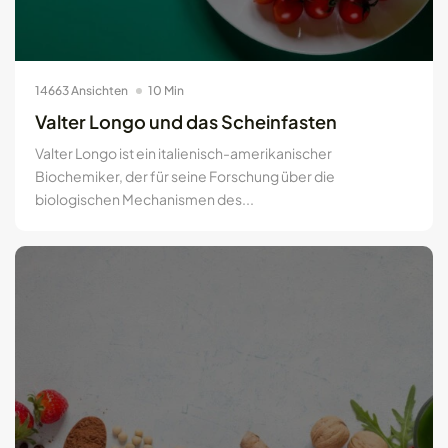
Smart-Ringe: Die Zukunft des
tragbaren...
29.08.2024
17 Min
14663 Ansichten
10 Min
Valter Longo und das Scheinfasten
Valter Longo ist ein italienisch-amerikanischer
DE
Biochemiker, der für seine Forschung über die
biologischen Mechanismen des...