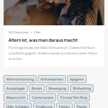
5512 Ansichten
5 Min
Altern ist, was man daraus macht
Für einige bedeutet Altern Einsamkeit, Gebrechlichkeit
und Abhängigkeit. Andere wiederum denken beim Altern
an einen...
Alternsforschung
Antioxidantien
Apigenin
Autophagie
Betain
Bewegung
Biohacking
Blaues Licht
Centenarians
Circular Slim Ring
DNA-Schäden
Ernährung
Fasten
Fisetin