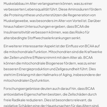
Muskelabbau im Alter verlangsamen können, was zu einer
verbesserten Lebensqualität führt. Diese Aminosäuren fördern
die Proteinsynthese und unterstützen die Regeneration von
Muskelgewebe, was besonders im Alter von Vorteil ist. Darüber
hinaus haben Untersuchungen ergeben, dass BCAA die
Insulinsensitivität verbessern können, was das Risiko für
altersbedingte Stoffwechselerkrankungen senkt.
Ein weiterer interessanter Aspekt ist der Einfluss von BCAA auf
die mitochondriale Funktion. Mitochondrien sind die Kraftwerke
der Zellen und ihre Effizienz nimmt mit dem Alter ab. BCAA
können die mitochondriale Biogenese fördern, was zu einer
besseren Energieproduktion und Zellgesundheit führt. Dies
steht im Einklang mit den Hallmarks of Aging, insbesondere der
mitochondrialen Dysfunktion.
Forschungsergebnisse deuten auch darauf hin, dass BCAA
antioxidative Eigenschaften besitzen, die Zellschäden durch
freie Radikale reduzieren. Dies ist besonders relevant, da
oxidative Schäden eine der Hauptursachen für das Altern sind.