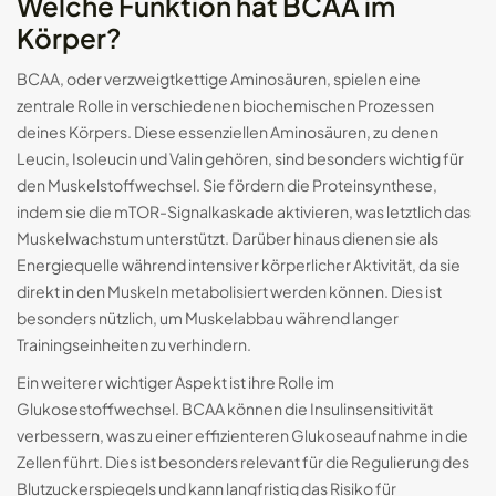
Welche Funktion hat BCAA im
Körper?
BCAA, oder verzweigtkettige Aminosäuren, spielen eine
zentrale Rolle in verschiedenen biochemischen Prozessen
deines Körpers. Diese essenziellen Aminosäuren, zu denen
Leucin, Isoleucin und Valin gehören, sind besonders wichtig für
den Muskelstoffwechsel. Sie fördern die Proteinsynthese,
indem sie die mTOR-Signalkaskade aktivieren, was letztlich das
Muskelwachstum unterstützt. Darüber hinaus dienen sie als
Energiequelle während intensiver körperlicher Aktivität, da sie
direkt in den Muskeln metabolisiert werden können. Dies ist
besonders nützlich, um Muskelabbau während langer
Trainingseinheiten zu verhindern.
Ein weiterer wichtiger Aspekt ist ihre Rolle im
Glukosestoffwechsel. BCAA können die Insulinsensitivität
verbessern, was zu einer effizienteren Glukoseaufnahme in die
Zellen führt. Dies ist besonders relevant für die Regulierung des
Blutzuckerspiegels und kann langfristig das Risiko für