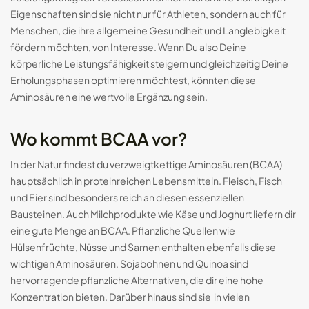
Eigenschaften sind sie nicht nur für Athleten, sondern auch für
Menschen, die ihre allgemeine Gesundheit und Langlebigkeit
fördern möchten, von Interesse. Wenn Du also Deine
körperliche Leistungsfähigkeit steigern und gleichzeitig Deine
Erholungsphasen optimieren möchtest, könnten diese
Aminosäuren eine wertvolle Ergänzung sein.
Wo kommt BCAA vor?
In der Natur findest du verzweigtkettige Aminosäuren (BCAA)
hauptsächlich in proteinreichen Lebensmitteln. Fleisch, Fisch
und Eier sind besonders reich an diesen essenziellen
Bausteinen. Auch Milchprodukte wie Käse und Joghurt liefern dir
eine gute Menge an BCAA. Pflanzliche Quellen wie
Hülsenfrüchte, Nüsse und Samen enthalten ebenfalls diese
wichtigen Aminosäuren. Sojabohnen und Quinoa sind
hervorragende pflanzliche Alternativen, die dir eine hohe
Konzentration bieten. Darüber hinaus sind sie in vielen