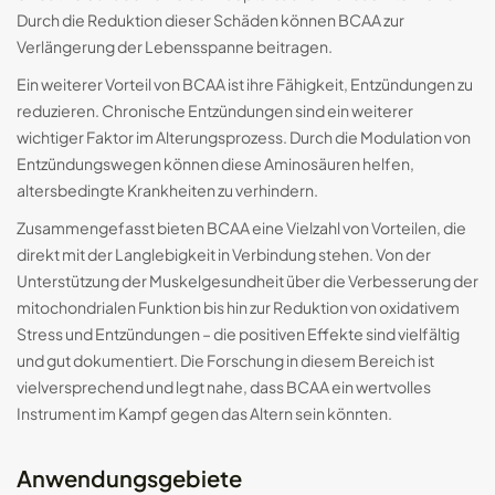
Durch die Reduktion dieser Schäden können BCAA zur
Verlängerung der Lebensspanne beitragen.
Ein weiterer Vorteil von BCAA ist ihre Fähigkeit, Entzündungen zu
reduzieren. Chronische Entzündungen sind ein weiterer
wichtiger Faktor im Alterungsprozess. Durch die Modulation von
Entzündungswegen können diese Aminosäuren helfen,
altersbedingte Krankheiten zu verhindern.
Zusammengefasst bieten BCAA eine Vielzahl von Vorteilen, die
direkt mit der Langlebigkeit in Verbindung stehen. Von der
Unterstützung der Muskelgesundheit über die Verbesserung der
mitochondrialen Funktion bis hin zur Reduktion von oxidativem
Stress und Entzündungen – die positiven Effekte sind vielfältig
und gut dokumentiert. Die Forschung in diesem Bereich ist
vielversprechend und legt nahe, dass BCAA ein wertvolles
Instrument im Kampf gegen das Altern sein könnten.
Anwendungsgebiete