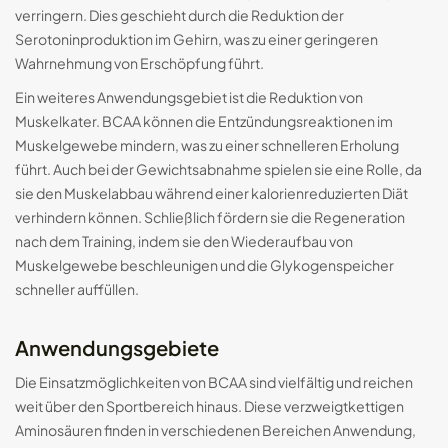
verringern. Dies geschieht durch die Reduktion der
Serotoninproduktion im Gehirn, was zu einer geringeren
Wahrnehmung von Erschöpfung führt.
Ein weiteres Anwendungsgebiet ist die Reduktion von
Muskelkater. BCAA können die Entzündungsreaktionen im
Muskelgewebe mindern, was zu einer schnelleren Erholung
führt. Auch bei der Gewichtsabnahme spielen sie eine Rolle, da
sie den Muskelabbau während einer kalorienreduzierten Diät
verhindern können. Schließlich fördern sie die Regeneration
nach dem Training, indem sie den Wiederaufbau von
Muskelgewebe beschleunigen und die Glykogenspeicher
schneller auffüllen.
Anwendungsgebiete
Die Einsatzmöglichkeiten von BCAA sind vielfältig und reichen
weit über den Sportbereich hinaus. Diese verzweigtkettigen
Aminosäuren finden in verschiedenen Bereichen Anwendung,