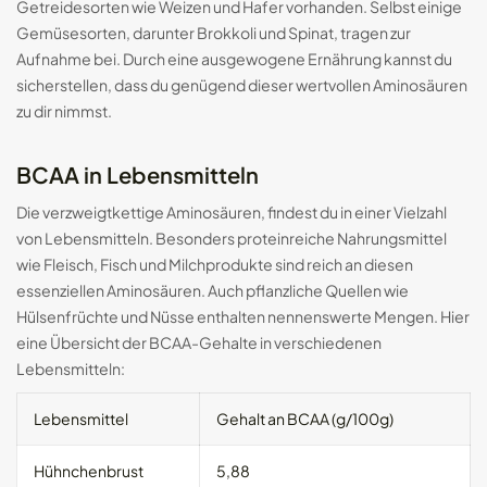
Getreidesorten wie Weizen und Hafer vorhanden. Selbst einige
Gemüsesorten, darunter Brokkoli und Spinat, tragen zur
Aufnahme bei. Durch eine ausgewogene Ernährung kannst du
sicherstellen, dass du genügend dieser wertvollen Aminosäuren
zu dir nimmst.
BCAA in Lebensmitteln
Die verzweigtkettige Aminosäuren, findest du in einer Vielzahl
von Lebensmitteln. Besonders proteinreiche Nahrungsmittel
wie Fleisch, Fisch und Milchprodukte sind reich an diesen
essenziellen Aminosäuren. Auch pflanzliche Quellen wie
Hülsenfrüchte und Nüsse enthalten nennenswerte Mengen. Hier
eine Übersicht der BCAA-Gehalte in verschiedenen
Lebensmitteln:
Lebensmittel
Gehalt an BCAA (g/100g)
Hühnchenbrust
5,88