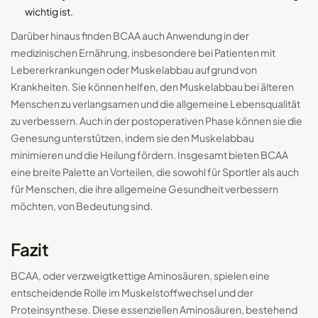
wichtig ist.
Darüber hinaus finden BCAA auch Anwendung in der
medizinischen Ernährung, insbesondere bei Patienten mit
Lebererkrankungen oder Muskelabbau aufgrund von
Krankheiten. Sie können helfen, den Muskelabbau bei älteren
Menschen zu verlangsamen und die allgemeine Lebensqualität
zu verbessern. Auch in der postoperativen Phase können sie die
Genesung unterstützen, indem sie den Muskelabbau
minimieren und die Heilung fördern. Insgesamt bieten BCAA
eine breite Palette an Vorteilen, die sowohl für Sportler als auch
für Menschen, die ihre allgemeine Gesundheit verbessern
möchten, von Bedeutung sind.
Fazit
BCAA, oder verzweigtkettige Aminosäuren, spielen eine
entscheidende Rolle im Muskelstoffwechsel und der
Proteinsynthese. Diese essenziellen Aminosäuren, bestehend