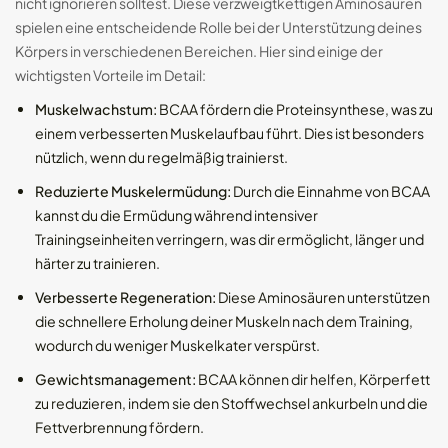
nicht ignorieren solltest. Diese verzweigtkettigen Aminosäuren
spielen eine entscheidende Rolle bei der Unterstützung deines
Körpers in verschiedenen Bereichen. Hier sind einige der
wichtigsten Vorteile im Detail:
Muskelwachstum:
BCAA fördern die Proteinsynthese, was zu
einem verbesserten Muskelaufbau führt. Dies ist besonders
nützlich, wenn du regelmäßig trainierst.
Reduzierte Muskelermüdung:
Durch die Einnahme von BCAA
kannst du die Ermüdung während intensiver
Trainingseinheiten verringern, was dir ermöglicht, länger und
härter zu trainieren.
Verbesserte Regeneration:
Diese Aminosäuren unterstützen
die schnellere Erholung deiner Muskeln nach dem Training,
wodurch du weniger Muskelkater verspürst.
Gewichtsmanagement:
BCAA können dir helfen, Körperfett
zu reduzieren, indem sie den Stoffwechsel ankurbeln und die
Fettverbrennung fördern.