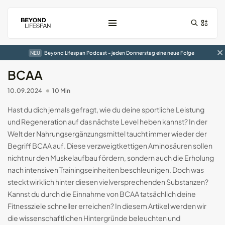
NEU
Beyond Lifespan Podcast - jeden Donnerstag eine neue Folge
BCAA
10.09.2024
10 Min
Hast du dich jemals gefragt, wie du deine sportliche Leistung
und Regeneration auf das nächste Level heben kannst? In der
Welt der Nahrungsergänzungsmittel taucht immer wieder der
Begriff BCAA auf. Diese verzweigtkettigen Aminosäuren sollen
nicht nur den Muskelaufbau fördern, sondern auch die Erholung
Der RingConn Gen1 Smart-Ring im...
nach intensiven Trainingseinheiten beschleunigen. Doch was
01.01.2025
7 Min
steckt wirklich hinter diesen vielversprechenden Substanzen?
Kannst du durch die Einnahme von BCAA tatsächlich deine
Der Circular Slim Ring im...
Fitnessziele schneller erreichen? In diesem Artikel werden wir
05.10.2024
10 Min
die wissenschaftlichen Hintergründe beleuchten und