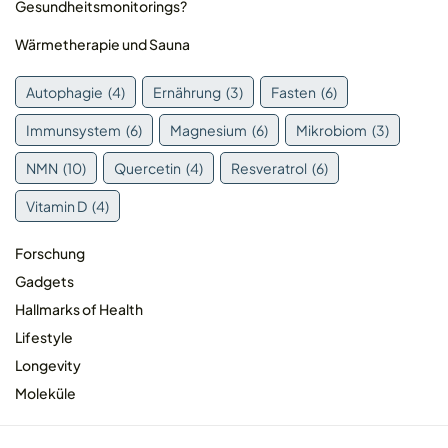
Gesundheitsmonitorings?
Wärmetherapie und Sauna
Autophagie
(4)
Ernährung
(3)
Fasten
(6)
Immunsystem
(6)
Magnesium
(6)
Mikrobiom
(3)
NMN
(10)
Quercetin
(4)
Resveratrol
(6)
Vitamin D
(4)
Forschung
Gadgets
Hallmarks of Health
Lifestyle
Longevity
Moleküle