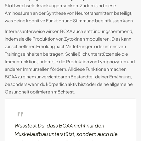
Stoffwechselerkrankungen senken. Zudem sind diese
Aminosäuren an der Synthese von Neurotransmittern beteiligt,
was deine kognitive Funktion und Stimmung beeinflussen kann.
Interessanterweise wirken BCAA auch entzündungshemmend,
indem sie die Produktion von Zytokinen modulieren. Dies kann
zur schnelleren Erholung nach Verletzungen oder intensiven
Trainingseinheiten beitragen. Schließlich unterstützen sie die
Immunfunktion, indem sie die Produktion von Lymphozyten und
anderen Immunzellen fördern. All diese Funktionen machen
BCAA zu einem unverzichtbaren Bestandteil deiner Ernährung,
besonders wenn du körperlich aktiv bist oder deine allgemeine
Gesundheit optimieren möchtest.
Wusstest Du, dass BCAA nicht nur den
Muskelaufbau unterstützt, sondern auch die