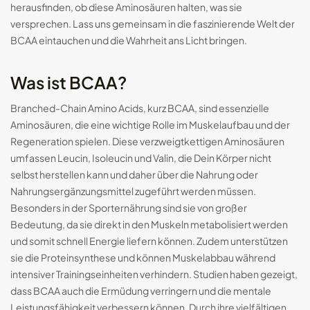
herausfinden, ob diese Aminosäuren halten, was sie
versprechen. Lass uns gemeinsam in die faszinierende Welt der
Smart-Ringe: Die Zukunft des
tragbaren...
BCAA eintauchen und die Wahrheit ans Licht bringen.
29.08.2024
17 Min
Was ist BCAA?
Branched-Chain Amino Acids, kurz BCAA, sind essenzielle
Aminosäuren, die eine wichtige Rolle im Muskelaufbau und der
Regeneration spielen. Diese verzweigtkettigen Aminosäuren
umfassen Leucin, Isoleucin und Valin, die Dein Körper nicht
selbst herstellen kann und daher über die Nahrung oder
Nahrungsergänzungsmittel zugeführt werden müssen.
Besonders in der Sporternährung sind sie von großer
Bedeutung, da sie direkt in den Muskeln metabolisiert werden
und somit schnell Energie liefern können. Zudem unterstützen
sie die Proteinsynthese und können Muskelabbau während
DE
intensiver Trainingseinheiten verhindern. Studien haben gezeigt,
dass BCAA auch die Ermüdung verringern und die mentale
Leistungsfähigkeit verbessern können. Durch ihre vielfältigen