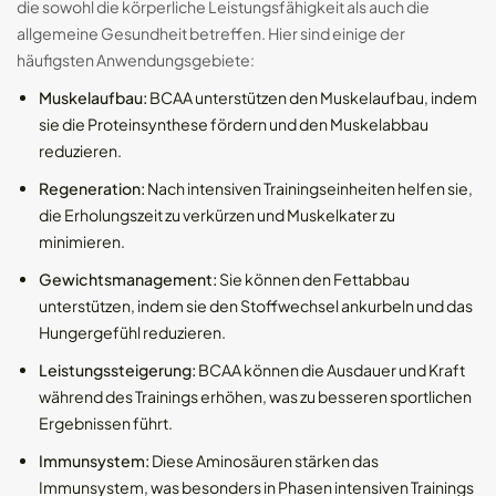
die sowohl die körperliche Leistungsfähigkeit als auch die
allgemeine Gesundheit betreffen. Hier sind einige der
häufigsten Anwendungsgebiete:
Muskelaufbau:
BCAA unterstützen den Muskelaufbau, indem
sie die Proteinsynthese fördern und den Muskelabbau
reduzieren.
Regeneration:
Nach intensiven Trainingseinheiten helfen sie,
die Erholungszeit zu verkürzen und Muskelkater zu
minimieren.
Gewichtsmanagement:
Sie können den Fettabbau
unterstützen, indem sie den Stoffwechsel ankurbeln und das
Hungergefühl reduzieren.
Leistungssteigerung:
BCAA können die Ausdauer und Kraft
während des Trainings erhöhen, was zu besseren sportlichen
Ergebnissen führt.
Immunsystem:
Diese Aminosäuren stärken das
Immunsystem, was besonders in Phasen intensiven Trainings