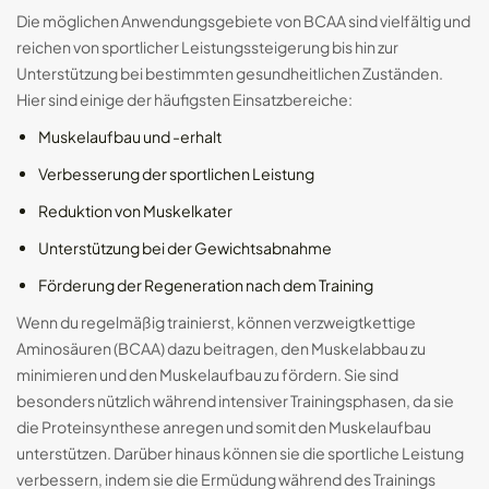
Die möglichen Anwendungsgebiete von BCAA sind vielfältig und
reichen von sportlicher Leistungssteigerung bis hin zur
Unterstützung bei bestimmten gesundheitlichen Zuständen.
Hier sind einige der häufigsten Einsatzbereiche:
Muskelaufbau und -erhalt
Verbesserung der sportlichen Leistung
Reduktion von Muskelkater
Unterstützung bei der Gewichtsabnahme
Förderung der Regeneration nach dem Training
Wenn du regelmäßig trainierst, können verzweigtkettige
Aminosäuren (BCAA) dazu beitragen, den Muskelabbau zu
minimieren und den Muskelaufbau zu fördern. Sie sind
besonders nützlich während intensiver Trainingsphasen, da sie
die Proteinsynthese anregen und somit den Muskelaufbau
unterstützen. Darüber hinaus können sie die sportliche Leistung
verbessern, indem sie die Ermüdung während des Trainings