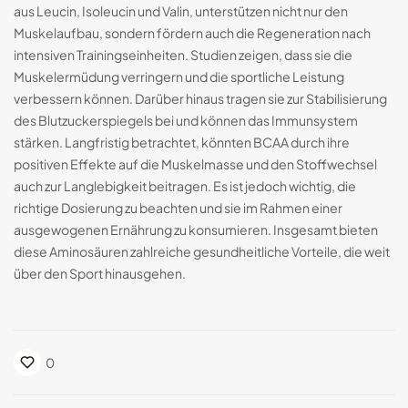
aus Leucin, Isoleucin und Valin, unterstützen nicht nur den
Muskelaufbau, sondern fördern auch die Regeneration nach
intensiven Trainingseinheiten. Studien zeigen, dass sie die
Muskelermüdung verringern und die sportliche Leistung
verbessern können. Darüber hinaus tragen sie zur Stabilisierung
des Blutzuckerspiegels bei und können das Immunsystem
stärken. Langfristig betrachtet, könnten BCAA durch ihre
positiven Effekte auf die Muskelmasse und den Stoffwechsel
auch zur Langlebigkeit beitragen. Es ist jedoch wichtig, die
richtige Dosierung zu beachten und sie im Rahmen einer
ausgewogenen Ernährung zu konsumieren. Insgesamt bieten
diese Aminosäuren zahlreiche gesundheitliche Vorteile, die weit
über den Sport hinausgehen.
0