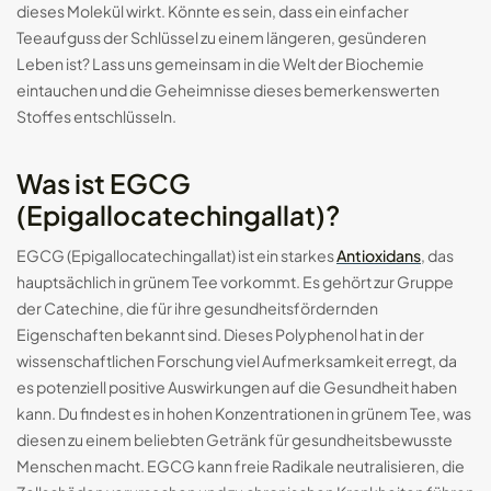
dieses Molekül wirkt. Könnte es sein, dass ein einfacher
Teeaufguss der Schlüssel zu einem längeren, gesünderen
Smart-Ringe: Die Zukunft des
tragbaren...
Leben ist? Lass uns gemeinsam in die Welt der Biochemie
eintauchen und die Geheimnisse dieses bemerkenswerten
29.08.2024
17 Min
Stoffes entschlüsseln.
Was ist EGCG
(Epigallocatechingallat)?
EGCG (Epigallocatechingallat) ist ein starkes
Antioxidans
, das
hauptsächlich in grünem Tee vorkommt. Es gehört zur Gruppe
der Catechine, die für ihre gesundheitsfördernden
Eigenschaften bekannt sind. Dieses Polyphenol hat in der
wissenschaftlichen Forschung viel Aufmerksamkeit erregt, da
es potenziell positive Auswirkungen auf die Gesundheit haben
kann. Du findest es in hohen Konzentrationen in grünem Tee, was
diesen zu einem beliebten Getränk für gesundheitsbewusste
DE
Menschen macht. EGCG kann freie Radikale neutralisieren, die