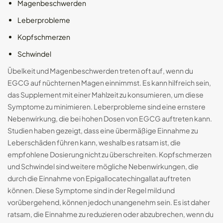
Magenbeschwerden
Leberprobleme
Kopfschmerzen
Schwindel
Übelkeit und Magenbeschwerden treten oft auf, wenn du
EGCG auf nüchternen Magen einnimmst. Es kann hilfreich sein,
das Supplement mit einer Mahlzeit zu konsumieren, um diese
Symptome zu minimieren. Leberprobleme sind eine ernstere
Nebenwirkung, die bei hohen Dosen von EGCG auftreten kann.
Studien haben gezeigt, dass eine übermäßige Einnahme zu
Leberschäden führen kann, weshalb es ratsam ist, die
empfohlene Dosierung nicht zu überschreiten. Kopfschmerzen
und Schwindel sind weitere mögliche Nebenwirkungen, die
durch die Einnahme von Epigallocatechingallat auftreten
können. Diese Symptome sind in der Regel mild und
vorübergehend, können jedoch unangenehm sein. Es ist daher
ratsam, die Einnahme zu reduzieren oder abzubrechen, wenn du