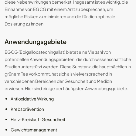
diese Nebenwirkungen bemerkst. Insgesamt ist es wichtig, die
Einnahme von EGCG mit einem Arzt zu besprechen, um
mögliche Risiken zu minimieren und die für dich optimale
Dosierung zu finden.
Anwendungsgebiete
EGCG (Epigallocatechingallat) bietet eine Vielzahl von
potenziellen Anwendungsgebieten, die durch wissenschaftliche
Studien unterstützt werden. Diese Substanz, die hauptsächlich in
grünem Tee vorkommt, hat sich als vielversprechend in
verschiedenen Bereichen der Gesundheit und Medizin
erwiesen. Hier sind einige der häufigsten Anwendungsgebiete:
Antioxidative Wirkung
Krebsprävention
Herz-Kreislauf-Gesundheit
Gewichtsmanagement