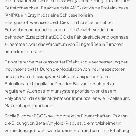
Interessanterweise beeinflusst Epigallocatechingallat auch den
Fettstoffwechsel. Es aktiviert die AMP-aktivierte Proteinkinase
(AMPK), ein Enzym, das eine Schlüsselrolle im
Energiestoffwechsel spielt. Dies führt zu einer erhöhten
Fettverbrennung und kann somit zur Gewichtsreduktion
beitragen. Zusätzlich hat EGCG die Fähigkeit, die Angiogenese
zu hemmen, was das Wachstum von Blutgefäßen in Tumoren
unterdrücken kann.
Ein weiterer bemerkenswerter Effekt ist die Verbesserung der
Insulinsensitivität. Durch die Modulation von Insulinrezeptoren
und die Beeinflussung von Glukosetransportern kann
Epigallocatechingallat helfen, den Blutzuckerspiegel zu
regulieren. Auch das Immunsystem profitiert von diesem
Polyphenol, da es die Aktivität von Immunzellen wie T-Zellen und
Makrophagen moduliert.
Schließlich hat EGCG neuroprotektive Eigenschaften. Es kann
die Bildung von Beta-Amyloid-Plaques, die mit Alzheimer in
Verbindung gebracht werden, hemmen und somit zur Erhaltung