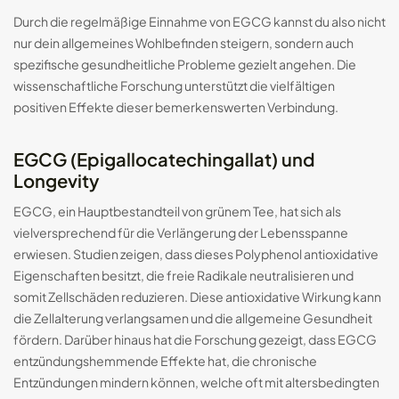
Durch die regelmäßige Einnahme von EGCG kannst du also nicht
nur dein allgemeines Wohlbefinden steigern, sondern auch
spezifische gesundheitliche Probleme gezielt angehen. Die
wissenschaftliche Forschung unterstützt die vielfältigen
positiven Effekte dieser bemerkenswerten Verbindung.
EGCG (Epigallocatechingallat) und
Longevity
EGCG, ein Hauptbestandteil von grünem Tee, hat sich als
vielversprechend für die Verlängerung der Lebensspanne
erwiesen. Studien zeigen, dass dieses Polyphenol antioxidative
Eigenschaften besitzt, die freie Radikale neutralisieren und
somit Zellschäden reduzieren. Diese antioxidative Wirkung kann
die Zellalterung verlangsamen und die allgemeine Gesundheit
fördern. Darüber hinaus hat die Forschung gezeigt, dass EGCG
entzündungshemmende Effekte hat, die chronische
Entzündungen mindern können, welche oft mit altersbedingten