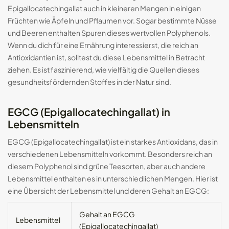
Epigallocatechingallat auch in kleineren Mengen in einigen
Früchten wie Äpfeln und Pflaumen vor. Sogar bestimmte Nüsse
und Beeren enthalten Spuren dieses wertvollen Polyphenols.
Wenn du dich für eine Ernährung interessierst, die reich an
Antioxidantien ist, solltest du diese Lebensmittel in Betracht
ziehen. Es ist faszinierend, wie vielfältig die Quellen dieses
gesundheitsfördernden Stoffes in der Natur sind.
EGCG (Epigallocatechingallat) in
Lebensmitteln
EGCG (Epigallocatechingallat) ist ein starkes Antioxidans, das in
verschiedenen Lebensmitteln vorkommt. Besonders reich an
diesem Polyphenol sind grüne Teesorten, aber auch andere
Lebensmittel enthalten es in unterschiedlichen Mengen. Hier ist
eine Übersicht der Lebensmittel und deren Gehalt an EGCG:
Gehalt an EGCG
Lebensmittel
(Epigallocatechingallat)