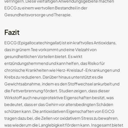
verringern. Diese vielfältigen Anwendungsgebiete machen
EGCG zu einem wertvollen Bestandteil in der
Gesundheitsvorsorge und Therapie.
Fazit
EGCG (Epigallocatechingallat) ist ein kraftvolles Antioxidans,
das in grünem Tee vorkommt und eine Vielzahl von
gesundheitlichen Vorteilen bietet. Es wirkt
entzündungshemmend und kann helfen, das Risiko für
chronische Krankheiten wie Herz-Kreislauf-Erkrankungen und
Krebs zu reduzieren. Darüber hinaus unterstützt es die
Gewichtsabnahme, indem es den Stoffwechsel ankurbelt und
die Fettverbrennung fördert. Studien zeigen, dass dieser
Wirkstoff auch neuroprotektive Eigenschaften besitzt, was
bedeutet, dass er das Gehirn vor altersbedingten Schäden
schützen kann. Die antioxidativen Eigenschaften von EGCG
tragen dazu bei, die Zellen vor oxidativem Stress zu bewahren,
was wiederum die Langlebigkeit fördern kann. Insgesamt bietet