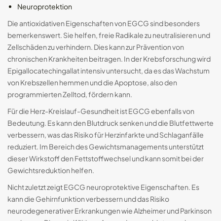
Neuroprotektion
Die antioxidativen Eigenschaften von EGCG sind besonders
bemerkenswert. Sie helfen, freie Radikale zu neutralisieren und
Zellschäden zu verhindern. Dies kann zur Prävention von
chronischen Krankheiten beitragen. In der Krebsforschung wird
Epigallocatechingallat intensiv untersucht, da es das Wachstum
von Krebszellen hemmen und die Apoptose, also den
programmierten Zelltod, fördern kann.
Für die Herz-Kreislauf-Gesundheit ist EGCG ebenfalls von
Bedeutung. Es kann den Blutdruck senken und die Blutfettwerte
verbessern, was das Risiko für Herzinfarkte und Schlaganfälle
reduziert. Im Bereich des Gewichtsmanagements unterstützt
dieser Wirkstoff den Fettstoffwechsel und kann somit bei der
Gewichtsreduktion helfen.
Nicht zuletzt zeigt EGCG neuroprotektive Eigenschaften. Es
kann die Gehirnfunktion verbessern und das Risiko
neurodegenerativer Erkrankungen wie Alzheimer und Parkinson