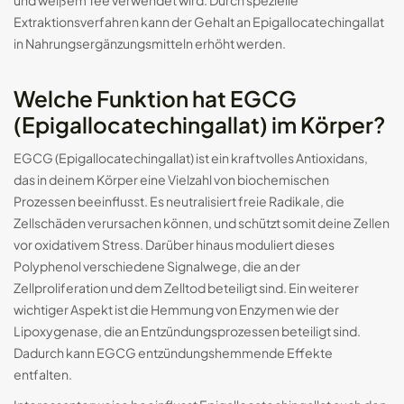
und weißem Tee verwendet wird. Durch spezielle
Extraktionsverfahren kann der Gehalt an Epigallocatechingallat
in Nahrungsergänzungsmitteln erhöht werden.
Welche Funktion hat EGCG
(Epigallocatechingallat) im Körper?
EGCG (Epigallocatechingallat) ist ein kraftvolles Antioxidans,
das in deinem Körper eine Vielzahl von biochemischen
Prozessen beeinflusst. Es neutralisiert freie Radikale, die
Zellschäden verursachen können, und schützt somit deine Zellen
vor oxidativem Stress. Darüber hinaus moduliert dieses
Polyphenol verschiedene Signalwege, die an der
Zellproliferation und dem Zelltod beteiligt sind. Ein weiterer
wichtiger Aspekt ist die Hemmung von Enzymen wie der
Lipoxygenase, die an Entzündungsprozessen beteiligt sind.
Dadurch kann EGCG entzündungshemmende Effekte
entfalten.