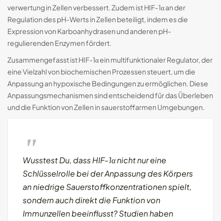
verwertung in Zellen verbessert. Zudem ist HIF-1α an der
Regulation des pH-Werts in Zellen beteiligt, indem es die
Expression von Karboanhydrasen und anderen pH-
regulierenden Enzymen fördert.
Zusammengefasst ist HIF-1α ein multifunktionaler Regulator, der
eine Vielzahl von biochemischen Prozessen steuert, um die
Anpassung an hypoxische Bedingungen zu ermöglichen. Diese
Anpassungsmechanismen sind entscheidend für das Überleben
und die Funktion von Zellen in sauerstoffarmen Umgebungen.
Wusstest Du, dass HIF-1α nicht nur eine
Schlüsselrolle bei der Anpassung des Körpers
an niedrige Sauerstoffkonzentrationen spielt,
sondern auch direkt die Funktion von
Immunzellen beeinflusst? Studien haben