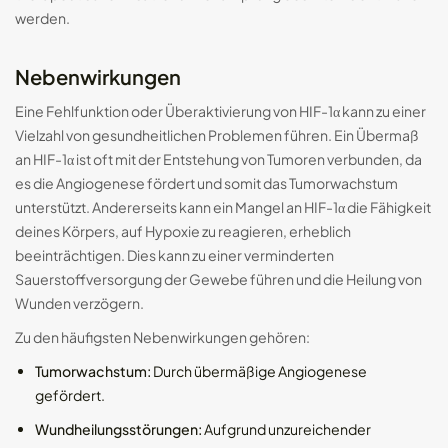
werden.
Nebenwirkungen
Eine Fehlfunktion oder Überaktivierung von HIF-1α kann zu einer
Vielzahl von gesundheitlichen Problemen führen. Ein Übermaß
an HIF-1α ist oft mit der Entstehung von Tumoren verbunden, da
es die Angiogenese fördert und somit das Tumorwachstum
unterstützt. Andererseits kann ein Mangel an HIF-1α die Fähigkeit
deines Körpers, auf Hypoxie zu reagieren, erheblich
beeinträchtigen. Dies kann zu einer verminderten
Sauerstoffversorgung der Gewebe führen und die Heilung von
Wunden verzögern.
Zu den häufigsten Nebenwirkungen gehören:
Tumorwachstum:
Durch übermäßige Angiogenese
gefördert.
Wundheilungsstörungen:
Aufgrund unzureichender