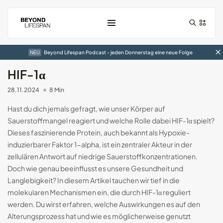
NEU
Beyond Lifespan Podcast - jeden Donnerstag eine neue Folge
HIF-1α
28.11.2024
8 Min
Hast du dich jemals gefragt, wie unser Körper auf
Sauerstoffmangel reagiert und welche Rolle dabei HIF-1α spielt?
Dieses faszinierende Protein, auch bekannt als Hypoxie-
induzierbarer Faktor 1-alpha, ist ein zentraler Akteur in der
zellulären Antwort auf niedrige Sauerstoffkonzentrationen.
Der RingConn Gen1 Smart-Ring im...
Doch wie genau beeinflusst es unsere Gesundheit und
01.01.2025
7 Min
Langlebigkeit? In diesem Artikel tauchen wir tief in die
molekularen Mechanismen ein, die durch HIF-1α reguliert
Der Circular Slim Ring im...
werden. Du wirst erfahren, welche Auswirkungen es auf den
05.10.2024
10 Min
Alterungsprozess hat und wie es möglicherweise genutzt