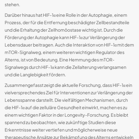
stehen.
Darüber hinaus hat HIF-1α eine Rolle in der Autophagie, einem
Prozess, der für die Entfernung beschädigter Zellbestandteile
und die Erhaltung der Zellhomöostase wichtig ist. Durch die
Förderung der Autophagie kann HIF-1α zur Verlängerung der
Lebensdauer beitragen. Auch die Interaktion von HIF-1α mit dem
mTOR-Signalweg, einem weiteren wichtigen Regulator des
Alterns, ist von Bedeutung. Eine Hemmung des mTOR-
Signalwegs durch HIF-1α kann die Zellalterung verlangsamen
und die Langlebigkeit fördern.
Zusammengefasst zeigt die aktuelle Forschung, dass HIF-1α ein
vielversprechendes Ziel für Interventionen zur Verlängerung der
Lebensspanne darstellt. Die vielfältigen Mechanismen, durch
die HIF-1α auf die zelluläre Gesundheit einwirkt, machen es zu
einem wichtigen Faktor in der Longevity-Forschung. Es bleibt
spannend zu beobachten, wie zukünftige Studien diese
Erkenntnisse weiter vertiefen und möglicherweise neue
therapeutische Ansätze zur Bekämpfung des Alterns entwickeln