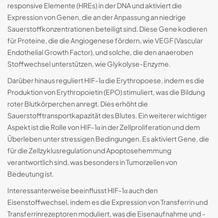
responsive Elemente (HREs) in der DNA und aktiviert die
Expression von Genen, die an der Anpassung an niedrige
Sauerstoffkonzentrationen beteiligt sind. Diese Gene kodieren
für Proteine, die die Angiogenese fördern, wie VEGF (Vascular
Endothelial Growth Factor), und solche, die den anaeroben
Stoffwechsel unterstützen, wie Glykolyse-Enzyme.
Darüber hinaus reguliert HIF-1α die Erythropoese, indem es die
Produktion von Erythropoietin (EPO) stimuliert, was die Bildung
roter Blutkörperchen anregt. Dies erhöht die
Sauerstofftransportkapazität des Blutes. Ein weiterer wichtiger
Aspekt ist die Rolle von HIF-1α in der Zellproliferation und dem
Überleben unter stressigen Bedingungen. Es aktiviert Gene, die
für die Zellzyklusregulation und Apoptosehemmung
verantwortlich sind, was besonders in Tumorzellen von
Bedeutung ist.
Interessanterweise beeinflusst HIF-1α auch den
Eisenstoffwechsel, indem es die Expression von Transferrin und
Transferrinrezeptoren moduliert, was die Eisenaufnahme und -