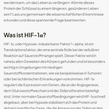
werden kann, um das Leben zu verlängern. Könnte dieses
Protein der Schlüssel zu einem längeren, gesünderen Leben
Smart-Ringe: Die Zukunft des
tragbaren...
sein? Lass uns gemeinsam die wissenschaftlichen Erkenntnisse
erkunden und diese spannende Frage beantworten.
29.08.2024
17 Min
Was ist HIF-1α?
HIF-1α, oder Hypoxie-induzierbarer Faktor 1-alpha, ist ein
Transkriptionsfaktor, der eine zentrale Rolle bei der zellulären
Reaktion auf Sauerstoffmangel spielt. Dieser Faktor wird in
nahezu allen Geweben des Körpers gefunden und ist besonders
wichtig in Umgebungen mit niedrigen
Sauerstoffkonzentrationen, wie sie beispielsweise in Tumoren
oder bei ischämischen Erkrankungen vorkommen. HIF-1α
DE
reguliert die Expression von Genen, die an der Angiogenese,
dem Glukosestoffwechsel und der Zellproliferation beteiligt
sind. Unter normalen Sauerstoffbedingungen wird HIF-1α schnell
abgebaut, aber bei Hypoxie stabilisiert sich das Protein und
aktiviert spezifische Gene, die die Anpassung der Zellen an den