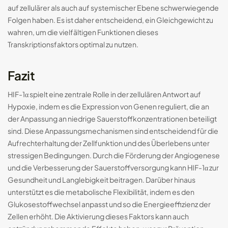
auf zellulärer als auch auf systemischer Ebene schwerwiegende
Folgen haben. Es ist daher entscheidend, ein Gleichgewicht zu
wahren, um die vielfältigen Funktionen dieses
Transkriptionsfaktors optimal zu nutzen.
Fazit
HIF-1α spielt eine zentrale Rolle in der zellulären Antwort auf
Hypoxie, indem es die Expression von Genen reguliert, die an
der Anpassung an niedrige Sauerstoffkonzentrationen beteiligt
sind. Diese Anpassungsmechanismen sind entscheidend für die
Aufrechterhaltung der Zellfunktion und des Überlebens unter
stressigen Bedingungen. Durch die Förderung der Angiogenese
und die Verbesserung der Sauerstoffversorgung kann HIF-1α zur
Gesundheit und Langlebigkeit beitragen. Darüber hinaus
unterstützt es die metabolische Flexibilität, indem es den
Glukosestoffwechsel anpasst und so die Energieeffizienz der
Zellen erhöht. Die Aktivierung dieses Faktors kann auch