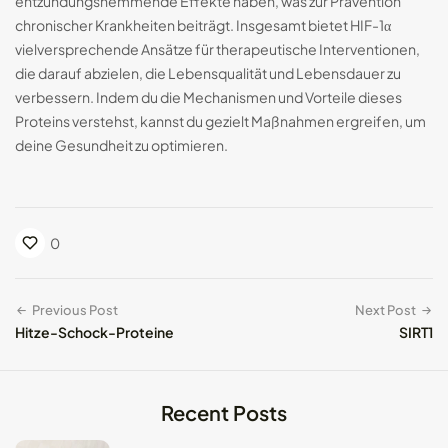
entzündungshemmende Effekte haben, was zur Prävention
chronischer Krankheiten beiträgt. Insgesamt bietet HIF-1α
vielversprechende Ansätze für therapeutische Interventionen,
die darauf abzielen, die Lebensqualität und Lebensdauer zu
verbessern. Indem du die Mechanismen und Vorteile dieses
Proteins verstehst, kannst du gezielt Maßnahmen ergreifen, um
deine Gesundheit zu optimieren.
0
Previous Post
Next Post
Hitze-Schock-Proteine
SIRT1
Recent Posts