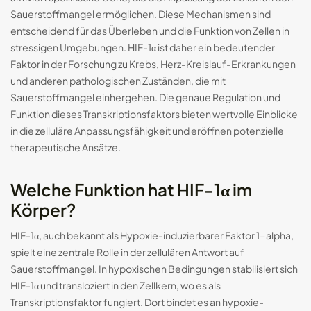
Sauerstoffmangel ermöglichen. Diese Mechanismen sind
entscheidend für das Überleben und die Funktion von Zellen in
stressigen Umgebungen. HIF-1α ist daher ein bedeutender
Faktor in der Forschung zu Krebs, Herz-Kreislauf-Erkrankungen
und anderen pathologischen Zuständen, die mit
Sauerstoffmangel einhergehen. Die genaue Regulation und
Funktion dieses Transkriptionsfaktors bieten wertvolle Einblicke
in die zelluläre Anpassungsfähigkeit und eröffnen potenzielle
therapeutische Ansätze.
Welche Funktion hat HIF-1α im
Körper?
HIF-1α, auch bekannt als Hypoxie-induzierbarer Faktor 1-alpha,
spielt eine zentrale Rolle in der zellulären Antwort auf
Sauerstoffmangel. In hypoxischen Bedingungen stabilisiert sich
HIF-1α und transloziert in den Zellkern, wo es als
Transkriptionsfaktor fungiert. Dort bindet es an hypoxie-