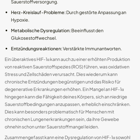
Sauerstoffversorgung.
Herz-Kreislauf-Probleme:
Durch gestörte Anpassung an
Hypoxie.
Metabolische Dysregulation:
Beeinflusst den
Glukosestoffwechsel.
Entzündungsreaktionen:
Verstärkte Immunantworten.
Ein überaktives HIF-1α kann auch zu einer erhöhten Produktion
von reaktiven Sauerstoffspezies (ROS) führen, was oxidativen
Stress und Zellschäden verursacht. Dies wiederum kann
chronische Entzündungen begünstigen und das Risiko für
degenerative Erkrankungen erhöhen. Ein Mangel an HIF-1α
hingegen kann die Fähigkeit deines Körpers, sich an niedrige
Sauerstoffbedingungen anzupassen, erheblich einschränken.
Dies kann besonders problematisch für Menschen mit
chronischen Lungenerkrankungen sein, da ihre Gewebe
ohnehin schon unter Sauerstoffmangel leiden.
Zusammengefasst kann eine Dysregulation von HIF-1α sowohl