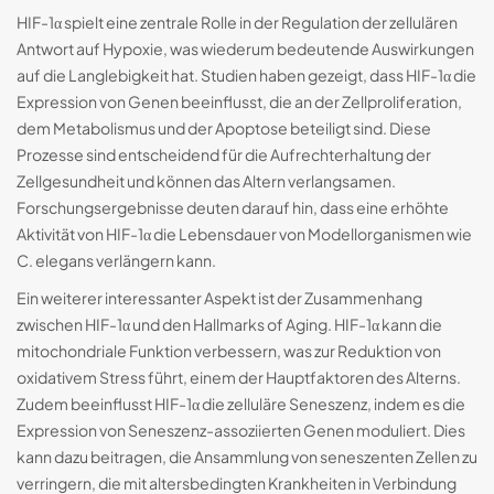
HIF-1α spielt eine zentrale Rolle in der Regulation der zellulären
Antwort auf Hypoxie, was wiederum bedeutende Auswirkungen
auf die Langlebigkeit hat. Studien haben gezeigt, dass HIF-1α die
Expression von Genen beeinflusst, die an der Zellproliferation,
dem Metabolismus und der Apoptose beteiligt sind. Diese
Prozesse sind entscheidend für die Aufrechterhaltung der
Zellgesundheit und können das Altern verlangsamen.
Forschungsergebnisse deuten darauf hin, dass eine erhöhte
Aktivität von HIF-1α die Lebensdauer von Modellorganismen wie
C. elegans verlängern kann.
Ein weiterer interessanter Aspekt ist der Zusammenhang
zwischen HIF-1α und den Hallmarks of Aging. HIF-1α kann die
mitochondriale Funktion verbessern, was zur Reduktion von
oxidativem Stress führt, einem der Hauptfaktoren des Alterns.
Zudem beeinflusst HIF-1α die zelluläre Seneszenz, indem es die
Expression von Seneszenz-assoziierten Genen moduliert. Dies
kann dazu beitragen, die Ansammlung von seneszenten Zellen zu
verringern, die mit altersbedingten Krankheiten in Verbindung