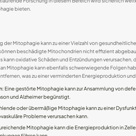
rtlaufende Forschung in diesem Bereich wird sicherlich wei
hagie bieten.
ng der Mitophagie kann zu einer Vielzahl von gesundheitlic
t, können beschädigte Mitochondrien nicht effizient abgeb
Dies kann oxidative Schäden und Entzündungen verursachen,
an Mitophagie kann ebenfalls schwerwiegende Folgen haben,
tfernen, was zu einer verminderten Energieproduktion und Z
n:
Eine gestörte Mitophagie kann zur Ansammlung von defek
inson und Alzheimer begünstigt.
lende oder übermäßige Mitophagie kann zu einer Dysfunkti
iovaskuläre Probleme verursachen kann.
ureichende Mitophagie kann die Energieproduktion in Zelle
nkungen führen kann.