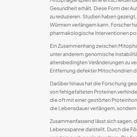
Gesundheit erhält. Diese Form der Aut
zu reduzieren. Studien haben gezeig
Würmern verlängern kann. Forscher h
pharmakologische Interventionen pos
Ein Zusammenhang zwischen Mitophagi
unter anderem genomische Instabilit
altersbedingten Veränderungen zu ver
Entfernung defekter Mitochondrien d
Darüber hinaus hat die Forschung gez
von fehlgefalteten Proteinen verhinde
die oft mit einer gestörten Proteinho
die Lebensdauer verlängern, sondern 
Zusammenfassend lässt sich sagen, da
Lebensspanne darstellt. Durch die Fö