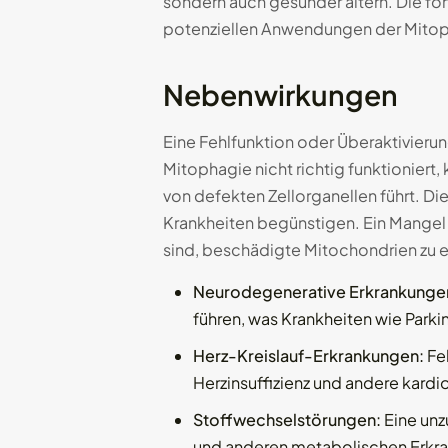
sondern auch gesünder altern. Die fo
potenziellen Anwendungen der Mitop
Nebenwirkungen
Eine Fehlfunktion oder Überaktivieru
Mitophagie nicht richtig funktionier
von defekten Zellorganellen führt. 
Krankheiten begünstigen. Ein Mangel 
sind, beschädigte Mitochondrien zu en
Neurodegenerative Erkrankunge
führen, was Krankheiten wie Park
Herz-Kreislauf-Erkrankungen:
Feh
Herzinsuffizienz und andere kard
Stoffwechselstörungen:
Eine unz
und anderen metabolischen Erkra