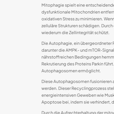
Mitophagie spielt eine entscheidende
dysfunktionale Mitochondrien entfernt
oxidativen Stress zu minimieren. Wenn
zelluläre Strukturen schädigen. Durch
wiederum die Zellintegrität schützt.
Die Autophagie, ein übergeordneter P
darunter die AMPK- und mTOR-Signalw
nährstoffreichen Bedingungen hemmt.
Rekrutierung des Proteins Parkin führt
Autophagosomen ermöglicht.
Diese Autophagosomen fusionieren a
werden. Dieser Recyclingprozess stell
energieintensiven Geweben wie Muskel
Apoptose bei, indem sie verhindert,
Durch die Aufrechterhaltung der mito