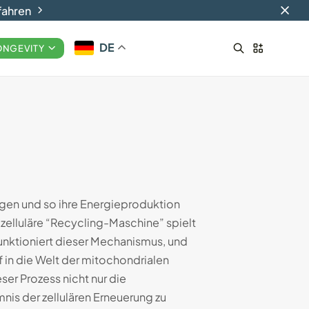
fahren
DE
ONGEVITY
Smart-Ringe: Die Zukunft
des tragbaren...
29.08.2024
17 Min
rgen und so ihre Energieproduktion
zelluläre “Recycling-Maschine” spielt
unktioniert dieser Mechanismus, und
f in die Welt der mitochondrialen
er Prozess nicht nur die
nis der zellulären Erneuerung zu