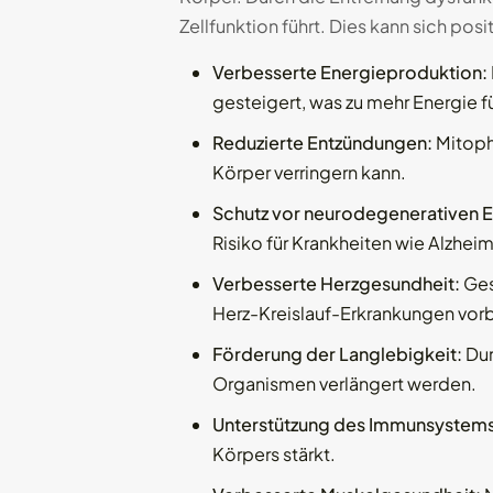
Zellfunktion führt. Dies kann sich po
Verbesserte Energieproduktion:
gesteigert, was zu mehr Energie fü
Reduzierte Entzündungen:
Mitoph
Körper verringern kann.
Schutz vor neurodegenerativen 
Risiko für Krankheiten wie Alzhei
Verbesserte Herzgesundheit:
Ges
Herz-Kreislauf-Erkrankungen vor
Förderung der Langlebigkeit:
Dur
Organismen verlängert werden.
Unterstützung des Immunsystems
Körpers stärkt.