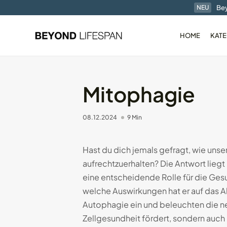
Bey
NEU
HOME
KATE
Mitophagie
08.12.2024
9 Min
Der RingConn Gen1 
Ring im...
01.01.2025
7 Min
Hast du dich jemals gefragt, wie uns
aufrechtzuerhalten? Die Antwort liegt
eine entscheidende Rolle für die Ges
welche Auswirkungen hat er auf das Al
Autophagie ein und beleuchten die ne
Zellgesundheit fördert, sondern auch 