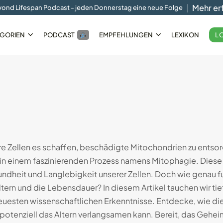
Mehr er
ond Lifespan Podcast - jeden Donnerstag eine neue Folge
L
GORIEN
PODCAST
EMPFEHLUNGEN
LEXIKON
Smart-
Der Circular Slim Ring im...
05.10.2024
10 Min
ere Zellen es schaffen, beschädigte Mitochondrien zu entso
 in einem faszinierenden Prozess namens Mitophagie. Diese 
undheit und Langlebigkeit unserer Zellen. Doch wie genau f
tern und die Lebensdauer? In diesem Artikel tauchen wir tie
uesten wissenschaftlichen Erkenntnisse. Entdecke, wie dies
potenziell das Altern verlangsamen kann. Bereit, das Geheim