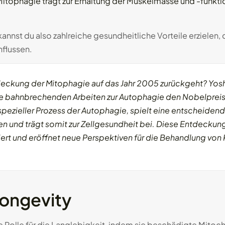
itophagie trägt zur Erhaltung der Muskelmasse und -funktio
nnst du also zahlreiche gesundheitliche Vorteile erzielen, 
nflussen.
eckung der Mitophagie auf das Jahr 2005 zurückgeht? Yoshi
eine bahnbrechenden Arbeiten zur Autophagie den Nobelpreis
spezieller Prozess der Autophagie, spielt eine entscheidend
 und trägt somit zur Zellgesundheit bei. Diese Entdeckung 
iert und eröffnet neue Perspektiven für die Behandlung von
ongevity
Rolle für die Langlebigkeit, indem sie beschädigte Mitocho