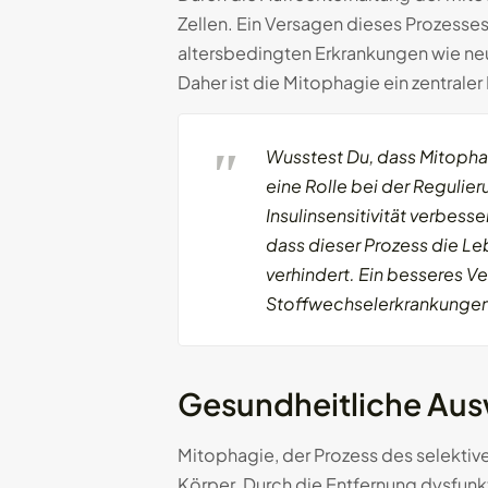
Zellen. Ein Versagen dieses Prozesse
altersbedingten Erkrankungen wie ne
Daher ist die Mitophagie ein zentral
Wusstest Du, dass Mitophag
eine Rolle bei der Regulie
Insulinsensitivität verbes
dass dieser Prozess die L
verhindert. Ein besseres V
Stoffwechselerkrankungen
Gesundheitliche Au
Mitophagie, der Prozess des selektiv
Körper. Durch die Entfernung dysfunkt