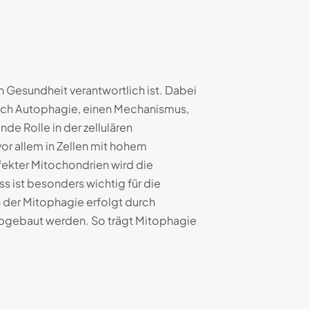
en Gesundheit verantwortlich ist. Dabei
urch Autophagie, einen Mechanismus,
de Rolle in der zellulären
or allem in Zellen mit hohem
fekter Mitochondrien wird die
ss ist besonders wichtig für die
 der Mitophagie erfolgt durch
abgebaut werden. So trägt Mitophagie