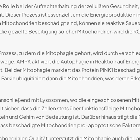
 Rolle bei der Aufrechterhaltung der zellulären Gesundheit
. Dieser Prozess ist essenziell, um die Energieproduktion i
 Mitochondrien beschädigt sind, können sie reaktive Sauers
 die gezielte Beseitigung solcher Mitochondrien wird die R
rozess, zu dem die Mitophagie gehört, wird durch verschie
ege. AMPK aktiviert die Autophagie in Reaktion auf Ener
 Bei der Mitophagie markiert das Protein PINK1 beschädig
. Parkin ubiquitiniert dann die Mitochondrien, was deren Erk
nschließend mit Lysosomen, wo die eingeschlossenen Mit
t sicher, dass die Zellen stets über funktionsfähige Mitoch
n und Gehirn von Bedeutung ist. Darüber hinaus trägt die 
 dass beschädigte Mitochondrien pro-apoptotische Faktoren
chondrialen Qualität unterstützt die Mitophagie auch die L