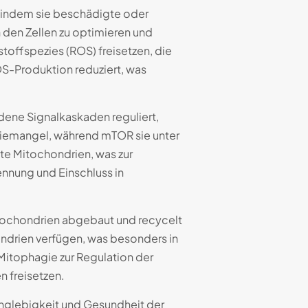
, indem sie beschädigte oder
n den Zellen zu optimieren und
toffspezies (ROS) freisetzen, die
OS-Produktion reduziert, was
dene Signalkaskaden reguliert,
giemangel, während mTOR sie unter
te Mitochondrien, was zur
ennung und Einschluss in
ochondrien abgebaut und recycelt
ondrien verfügen, was besonders in
Mitophagie zur Regulation der
 freisetzen.
anglebigkeit und Gesundheit der