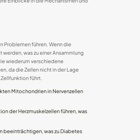
tere Einblicke in die Mechanismen und
hen Problemen führen. Wenn die
aut werden, was zu einer Ansammlung
 die wiederum verschiedene
 da die Zellen nicht in der Lage
ellfunktion führt.
ten Mitochondrien in Nervenzellen
on der Herzmuskelzellen führen, was
n beeinträchtigen, was zu Diabetes