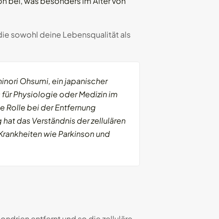
n bei, was besonders im Alter von
die sowohl deine Lebensqualität als
nori Ohsumi, ein japanischer
 für Physiologie oder Medizin im
e Rolle bei der Entfernung
hat das Verständnis der zellulären
 Krankheiten wie Parkinson und
ndrien entfernt und so die zelluläre