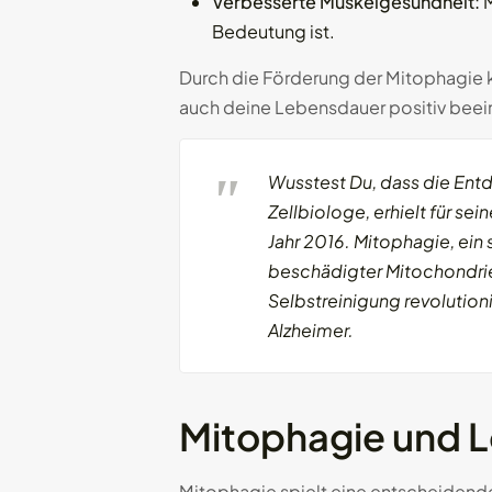
Verbesserte Muskelgesundheit:
M
Bedeutung ist.
Durch die Förderung der Mitophagie ka
auch deine Lebensdauer positiv beei
Wusstest Du, dass die Entd
Zellbiologe, erhielt für s
Jahr 2016. Mitophagie, ein 
beschädigter Mitochondrien
Selbstreinigung revolution
Alzheimer.
Mitophagie und L
Mitophagie spielt eine entscheidende 