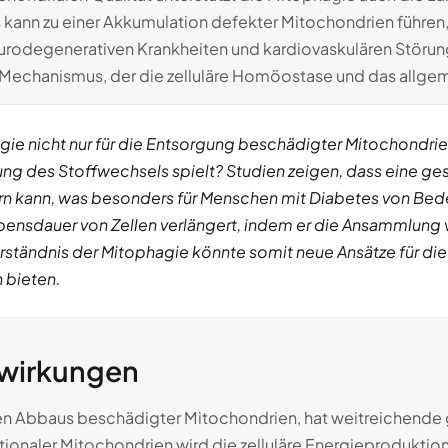
s kann zu einer Akkumulation defekter Mitochondrien führen
urodegenerativen Krankheiten und kardiovaskulären Störun
er Mechanismus, der die zelluläre Homöostase und das allge
ie nicht nur für die Entsorgung beschädigter Mitochondrien
rung des Stoffwechsels spielt? Studien zeigen, dass eine ge
sern kann, was besonders für Menschen mit Diabetes von Bed
ebensdauer von Zellen verlängert, indem er die Ansammlung
erständnis der Mitophagie könnte somit neue Ansätze für d
 bieten.
swirkungen
en Abbaus beschädigter Mitochondrien, hat weitreichende g
ionaler Mitochondrien wird die zelluläre Energieproduktion