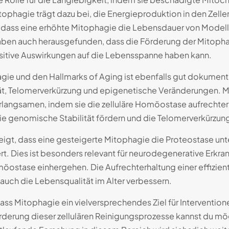
ophagie trägt dazu bei, die Energieproduktion in den Zelle
t, dass eine erhöhte Mitophagie die Lebensdauer von Mode
aben auch herausgefunden, dass die Förderung der Mitoph
itive Auswirkungen auf die Lebensspanne haben kann.
e und den Hallmarks of Aging ist ebenfalls gut dokumenti
ät, Telomerverkürzung und epigenetische Veränderungen. M
langsamen, indem sie die zelluläre Homöostase aufrechterh
ie genomische Stabilität fördern und die Telomerverkürzun
eigt, dass eine gesteigerte Mitophagie die Proteostase un
rt. Dies ist besonders relevant für neurodegenerative Erkr
möostase einhergehen. Die Aufrechterhaltung einer effizien
auch die Lebensqualität im Alter verbessern.
ss Mitophagie ein vielversprechendes Ziel für Intervention
rderung dieser zellulären Reinigungsprozesse kannst du mög