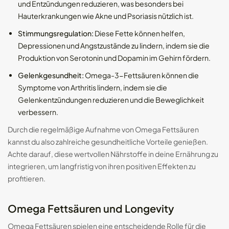
und Entzündungen reduzieren, was besonders bei
Hauterkrankungen wie Akne und Psoriasis nützlich ist.
Stimmungsregulation:
Diese Fette können helfen,
Depressionen und Angstzustände zu lindern, indem sie die
Produktion von Serotonin und Dopamin im Gehirn fördern.
Gelenkgesundheit:
Omega-3-Fettsäuren können die
Symptome von Arthritis lindern, indem sie die
Gelenkentzündungen reduzieren und die Beweglichkeit
verbessern.
Durch die regelmäßige Aufnahme von Omega Fettsäuren
kannst du also zahlreiche gesundheitliche Vorteile genießen.
Achte darauf, diese wertvollen Nährstoffe in deine Ernährung zu
integrieren, um langfristig von ihren positiven Effekten zu
profitieren.
Omega Fettsäuren und Longevity
Omega Fettsäuren spielen eine entscheidende Rolle für die