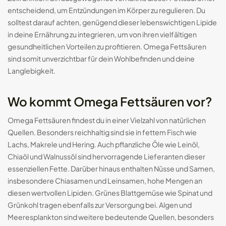
entscheidend, um Entzündungen im Körper zu regulieren. Du
solltest darauf achten, genügend dieser lebenswichtigen Lipide
in deine Ernährung zu integrieren, um von ihren vielfältigen
gesundheitlichen Vorteilen zu profitieren. Omega Fettsäuren
sind somit unverzichtbar für dein Wohlbefinden und deine
Langlebigkeit.
Wo kommt Omega Fettsäuren vor?
Omega Fettsäuren findest du in einer Vielzahl von natürlichen
Quellen. Besonders reichhaltig sind sie in fettem Fisch wie
Lachs, Makrele und Hering. Auch pflanzliche Öle wie Leinöl,
Chiaöl und Walnussöl sind hervorragende Lieferanten dieser
essenziellen Fette. Darüber hinaus enthalten Nüsse und Samen,
insbesondere Chiasamen und Leinsamen, hohe Mengen an
diesen wertvollen Lipiden. Grünes Blattgemüse wie Spinat und
Grünkohl tragen ebenfalls zur Versorgung bei. Algen und
Meeresplankton sind weitere bedeutende Quellen, besonders