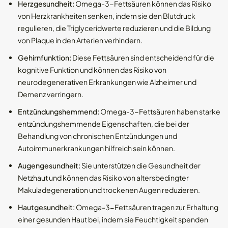
Herzgesundheit:
Omega-3-Fettsäuren können das Risiko
von Herzkrankheiten senken, indem sie den Blutdruck
regulieren, die Triglyceridwerte reduzieren und die Bildung
von Plaque in den Arterien verhindern.
Gehirnfunktion:
Diese Fettsäuren sind entscheidend für die
kognitive Funktion und können das Risiko von
neurodegenerativen Erkrankungen wie Alzheimer und
Demenz verringern.
Entzündungshemmend:
Omega-3-Fettsäuren haben starke
entzündungshemmende Eigenschaften, die bei der
Behandlung von chronischen Entzündungen und
Autoimmunerkrankungen hilfreich sein können.
Augengesundheit:
Sie unterstützen die Gesundheit der
Netzhaut und können das Risiko von altersbedingter
Makuladegeneration und trockenen Augen reduzieren.
Hautgesundheit:
Omega-3-Fettsäuren tragen zur Erhaltung
einer gesunden Haut bei, indem sie Feuchtigkeit spenden