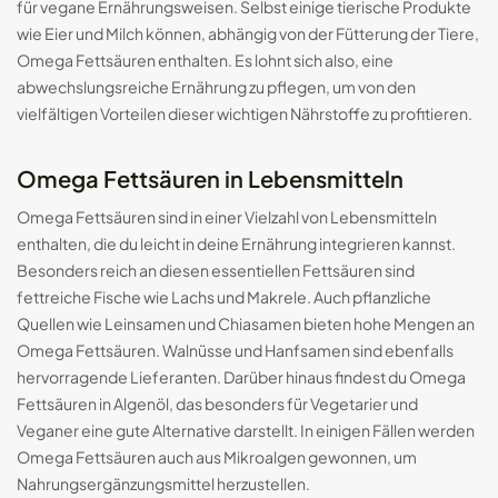
für vegane Ernährungsweisen. Selbst einige tierische Produkte
wie Eier und Milch können, abhängig von der Fütterung der Tiere,
Omega Fettsäuren enthalten. Es lohnt sich also, eine
abwechslungsreiche Ernährung zu pflegen, um von den
vielfältigen Vorteilen dieser wichtigen Nährstoffe zu profitieren.
Omega Fettsäuren in Lebensmitteln
Omega Fettsäuren sind in einer Vielzahl von Lebensmitteln
enthalten, die du leicht in deine Ernährung integrieren kannst.
Besonders reich an diesen essentiellen Fettsäuren sind
fettreiche Fische wie Lachs und Makrele. Auch pflanzliche
Quellen wie Leinsamen und Chiasamen bieten hohe Mengen an
Omega Fettsäuren. Walnüsse und Hanfsamen sind ebenfalls
hervorragende Lieferanten. Darüber hinaus findest du Omega
Fettsäuren in Algenöl, das besonders für Vegetarier und
Veganer eine gute Alternative darstellt. In einigen Fällen werden
Omega Fettsäuren auch aus Mikroalgen gewonnen, um
Nahrungsergänzungsmittel herzustellen.