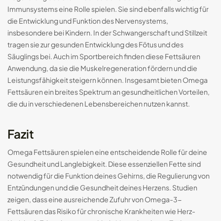
Immunsystems eine Rolle spielen. Sie sind ebenfalls wichtig für
die Entwicklung und Funktion des Nervensystems,
insbesondere bei Kindern. In der Schwangerschaft und Stillzeit
tragen sie zur gesunden Entwicklung des Fötus und des
Säuglings bei. Auch im Sportbereich finden diese Fettsäuren
Anwendung, da sie die Muskelregeneration fördern und die
Leistungsfähigkeit steigern können. Insgesamt bieten Omega
Fettsäuren ein breites Spektrum an gesundheitlichen Vorteilen,
die du in verschiedenen Lebensbereichen nutzen kannst.
Fazit
Omega Fettsäuren spielen eine entscheidende Rolle für deine
Gesundheit und Langlebigkeit. Diese essenziellen Fette sind
notwendig für die Funktion deines Gehirns, die Regulierung von
Entzündungen und die Gesundheit deines Herzens. Studien
zeigen, dass eine ausreichende Zufuhr von Omega-3-
Fettsäuren das Risiko für chronische Krankheiten wie Herz-