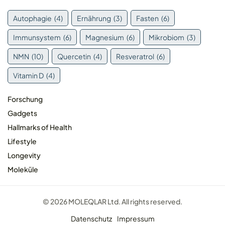
Autophagie
(4)
Ernährung
(3)
Fasten
(6)
Immunsystem
(6)
Magnesium
(6)
Mikrobiom
(3)
NMN
(10)
Quercetin
(4)
Resveratrol
(6)
Vitamin D
(4)
Forschung
Gadgets
Hallmarks of Health
Lifestyle
Longevity
Moleküle
© 2026 MOLEQLAR Ltd. All rights reserved.
Datenschutz
Impressum