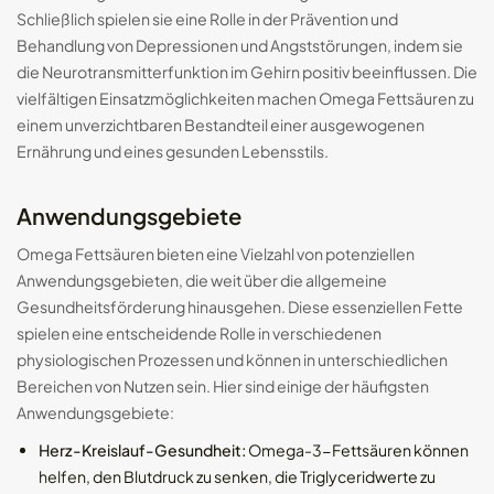
Schließlich spielen sie eine Rolle in der Prävention und
Behandlung von Depressionen und Angststörungen, indem sie
die Neurotransmitterfunktion im Gehirn positiv beeinflussen. Die
vielfältigen Einsatzmöglichkeiten machen Omega Fettsäuren zu
einem unverzichtbaren Bestandteil einer ausgewogenen
Ernährung und eines gesunden Lebensstils.
Anwendungsgebiete
Omega Fettsäuren bieten eine Vielzahl von potenziellen
Anwendungsgebieten, die weit über die allgemeine
Gesundheitsförderung hinausgehen. Diese essenziellen Fette
spielen eine entscheidende Rolle in verschiedenen
physiologischen Prozessen und können in unterschiedlichen
Bereichen von Nutzen sein. Hier sind einige der häufigsten
Anwendungsgebiete:
Herz-Kreislauf-Gesundheit:
Omega-3-Fettsäuren können
helfen, den Blutdruck zu senken, die Triglyceridwerte zu