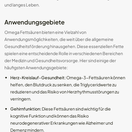
und langes Leben.
Anwendungsgebiete
Omega Fettsäuren bieten eine Vielzahl von
Anwendungsmöglichkeiten, die weit über die allgemeine
Gesundheitsförderung hinausgehen. Diese essenziellen Fette
spielen eine entscheidende Rolle in verschiedenen Bereichen
der Medizin und Gesundheitsvorsorge. Hier sind einige der
häufigsten Anwendungsgebiete:
Herz-Kreislauf-Gesundheit:
Omega-3-Fettsäuren können
helfen, den Blutdruck zu senken, die Triglyceridwerte zu
reduzieren und das Risiko von Herzrhythmusstörungen zu
verringern.
Gehirnfunktion:
Diese Fettsäuren sind wichtig für die
kognitive Funktion und können das Risiko
neurodegenerativer Erkrankungen wie Alzheimer und
Demenz mindern.