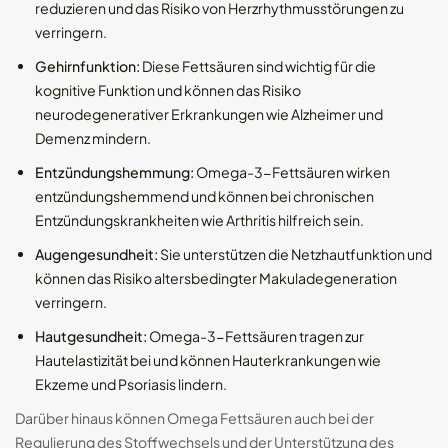
reduzieren und das Risiko von Herzrhythmusstörungen zu
verringern.
Gehirnfunktion:
Diese Fettsäuren sind wichtig für die
kognitive Funktion und können das Risiko
neurodegenerativer Erkrankungen wie Alzheimer und
Demenz mindern.
Entzündungshemmung:
Omega-3-Fettsäuren wirken
entzündungshemmend und können bei chronischen
Entzündungskrankheiten wie Arthritis hilfreich sein.
Augengesundheit:
Sie unterstützen die Netzhautfunktion und
können das Risiko altersbedingter Makuladegeneration
verringern.
Hautgesundheit:
Omega-3-Fettsäuren tragen zur
Hautelastizität bei und können Hauterkrankungen wie
Ekzeme und Psoriasis lindern.
Darüber hinaus können Omega Fettsäuren auch bei der
Regulierung des Stoffwechsels und der Unterstützung des