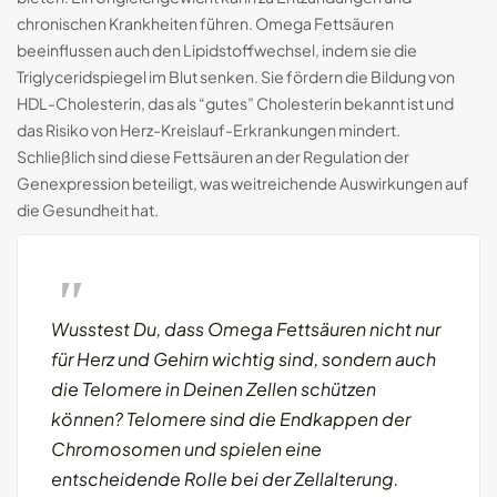
chronischen Krankheiten führen. Omega Fettsäuren
beeinflussen auch den Lipidstoffwechsel, indem sie die
Triglyceridspiegel im Blut senken. Sie fördern die Bildung von
HDL-Cholesterin, das als “gutes” Cholesterin bekannt ist und
das Risiko von Herz-Kreislauf-Erkrankungen mindert.
Schließlich sind diese Fettsäuren an der Regulation der
Genexpression beteiligt, was weitreichende Auswirkungen auf
die Gesundheit hat.
Wusstest Du, dass Omega Fettsäuren nicht nur
für Herz und Gehirn wichtig sind, sondern auch
die Telomere in Deinen Zellen schützen
können? Telomere sind die Endkappen der
Chromosomen und spielen eine
entscheidende Rolle bei der Zellalterung.