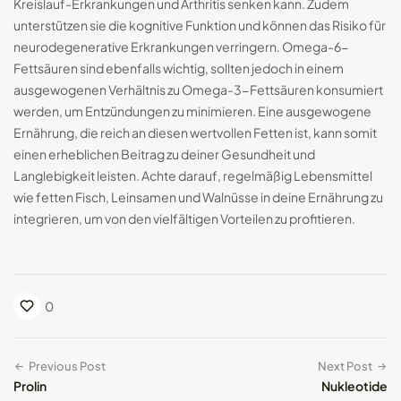
Kreislauf-Erkrankungen und Arthritis senken kann. Zudem
unterstützen sie die kognitive Funktion und können das Risiko für
neurodegenerative Erkrankungen verringern. Omega-6-
Fettsäuren sind ebenfalls wichtig, sollten jedoch in einem
ausgewogenen Verhältnis zu Omega-3-Fettsäuren konsumiert
werden, um Entzündungen zu minimieren. Eine ausgewogene
Ernährung, die reich an diesen wertvollen Fetten ist, kann somit
einen erheblichen Beitrag zu deiner Gesundheit und
Langlebigkeit leisten. Achte darauf, regelmäßig Lebensmittel
wie fetten Fisch, Leinsamen und Walnüsse in deine Ernährung zu
integrieren, um von den vielfältigen Vorteilen zu profitieren.
0
Previous Post
Next Post
Prolin
Nukleotide