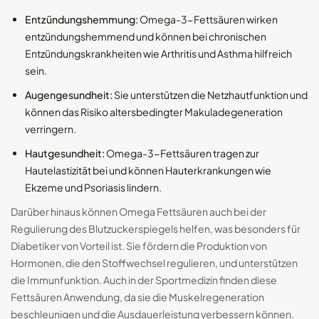
Entzündungshemmung:
Omega-3-Fettsäuren wirken
entzündungshemmend und können bei chronischen
Entzündungskrankheiten wie Arthritis und Asthma hilfreich
sein.
Augengesundheit:
Sie unterstützen die Netzhautfunktion und
können das Risiko altersbedingter Makuladegeneration
verringern.
Hautgesundheit:
Omega-3-Fettsäuren tragen zur
Hautelastizität bei und können Hauterkrankungen wie
Ekzeme und Psoriasis lindern.
Darüber hinaus können Omega Fettsäuren auch bei der
Regulierung des Blutzuckerspiegels helfen, was besonders für
Diabetiker von Vorteil ist. Sie fördern die Produktion von
Hormonen, die den Stoffwechsel regulieren, und unterstützen
die Immunfunktion. Auch in der Sportmedizin finden diese
Fettsäuren Anwendung, da sie die Muskelregeneration
beschleunigen und die Ausdauerleistung verbessern können.