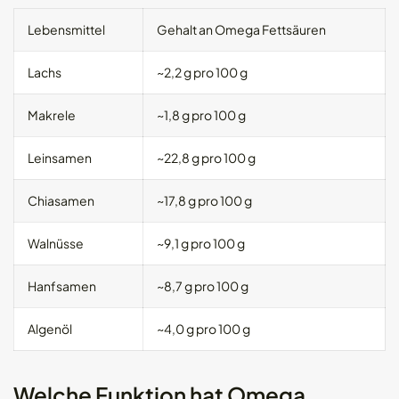
Lebensmittel
Gehalt an Omega Fettsäuren
Lachs
~2,2 g pro 100 g
Makrele
~1,8 g pro 100 g
Leinsamen
~22,8 g pro 100 g
Chiasamen
~17,8 g pro 100 g
Walnüsse
~9,1 g pro 100 g
Hanfsamen
~8,7 g pro 100 g
Algenöl
~4,0 g pro 100 g
Welche Funktion hat Omega