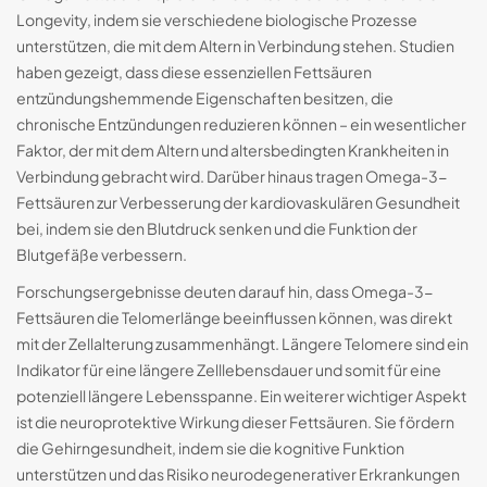
Longevity, indem sie verschiedene biologische Prozesse
unterstützen, die mit dem Altern in Verbindung stehen. Studien
haben gezeigt, dass diese essenziellen Fettsäuren
entzündungshemmende Eigenschaften besitzen, die
chronische Entzündungen reduzieren können – ein wesentlicher
Faktor, der mit dem Altern und altersbedingten Krankheiten in
Verbindung gebracht wird. Darüber hinaus tragen Omega-3-
Fettsäuren zur Verbesserung der kardiovaskulären Gesundheit
bei, indem sie den Blutdruck senken und die Funktion der
Blutgefäße verbessern.
Forschungsergebnisse deuten darauf hin, dass Omega-3-
Fettsäuren die Telomerlänge beeinflussen können, was direkt
mit der Zellalterung zusammenhängt. Längere Telomere sind ein
Indikator für eine längere Zelllebensdauer und somit für eine
potenziell längere Lebensspanne. Ein weiterer wichtiger Aspekt
ist die neuroprotektive Wirkung dieser Fettsäuren. Sie fördern
die Gehirngesundheit, indem sie die kognitive Funktion
unterstützen und das Risiko neurodegenerativer Erkrankungen