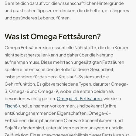
Bereite dich darauf vor, die wissenschaftlichen Hintergründe
und praktischen Tipps zu entdecken, die dir helfen, ein längeres
Smart-Ringe: Die Zukunft des
tragbaren...
und gesünderes Leben zu führen.
29.08.2024
17 Min
Was ist Omega Fettsäuren?
Omega Fettsäuren sind essentielle Nährstoffe, die dein Körper
nicht selbst herstellen kann und daher über die Nahrung
aufnehmen muss. Diese mehrfach ungesättigten Fettsäuren
spielen eine entscheidende Rolle für deine Gesundheit,
insbesondere für das Herz-Kreislauf-System und die
Gehirnfunktion. Es gibt verschiedene Typen, darunter Omega-
3, Omega-6 und Omega-9, wobei die ersten beiden als
besonders wichtig gelten.
Omega-3-Fettsäuren
, wie sie in
Fischöl
und Leinsamen vorkommen, sind bekannt für ihre
entzündungshemmenden Eigenschaften. Omega-6-
Fettsäuren, die in pflanzlichen Ölen wie Sonnenblumen- und
DE
Sojaöl zu finden sind, unterstützen das Immunsystem und die
Zellfunktion. Ein ausgewogenes Verhältnis dieser Fettsäuren ist