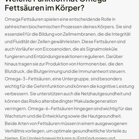
Fettsäuren im Körper?
Omega Fettsäuren spielen eine entscheidende Rolle in
zahlreichen biochemischen Prozessen deines Körpers. Sie sind
essenziell für die Bildung von Zellmembranen, die die Integrität
und Fluidität der Zellen gewährleisten. Diese Fettsäuren sind
auch Vorläufer von Eicosanoiden, die als Signalmoleküle
fungieren und Entzündungsreaktionen regulieren. Darüber
hinaus tragen sie zur Produktion von Hormonen bei, die den
Blutdruck, die Blutgerinnung und die Immunantwort steuern.
Omega-3-Fettsäuren, eine Untergruppe, sind besonders
wichtig für die Gehirnfunktion und können die kognitive Leistung
verbessern. Sie unterstützen auch die Netzhautgesundheit und
können das Risiko altersbedingter Makuladegeneration
verringern. Omega-6-Fettsäuren hingegen sind wichtig für das
Wachstum und die Entwicklung sowie die Hautgesundheit.
Beide Arten von Fettsäuren müssen in einem ausgewogenen
Verhältnis vorliegen, um optimale gesundheitliche Vorteile zu
bieten. Ein Ungleichgewicht kann zu Entzündungen und