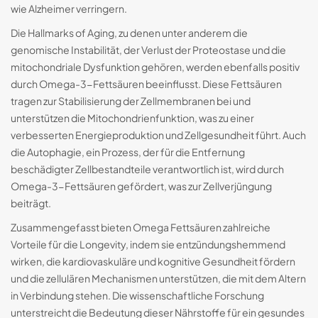
wie Alzheimer verringern.
Die Hallmarks of Aging, zu denen unter anderem die
genomische Instabilität, der Verlust der Proteostase und die
mitochondriale Dysfunktion gehören, werden ebenfalls positiv
durch Omega-3-Fettsäuren beeinflusst. Diese Fettsäuren
tragen zur Stabilisierung der Zellmembranen bei und
unterstützen die Mitochondrienfunktion, was zu einer
verbesserten Energieproduktion und Zellgesundheit führt. Auch
die Autophagie, ein Prozess, der für die Entfernung
beschädigter Zellbestandteile verantwortlich ist, wird durch
Omega-3-Fettsäuren gefördert, was zur Zellverjüngung
beiträgt.
Zusammengefasst bieten Omega Fettsäuren zahlreiche
Vorteile für die Longevity, indem sie entzündungshemmend
wirken, die kardiovaskuläre und kognitive Gesundheit fördern
und die zellulären Mechanismen unterstützen, die mit dem Altern
in Verbindung stehen. Die wissenschaftliche Forschung
unterstreicht die Bedeutung dieser Nährstoffe für ein gesundes