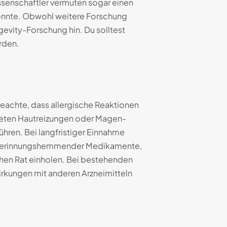
ssenschaftler vermuten sogar einen
 könnte. Obwohl weitere Forschung
gevity-Forschung hin. Du solltest
rden.
achte, dass allergische Reaktionen
 treten Hautreizungen oder Magen-
ren. Bei langfristiger Einnahme
lutgerinnungshemmender Medikamente,
hen Rat einholen. Bei bestehenden
kungen mit anderen Arzneimitteln