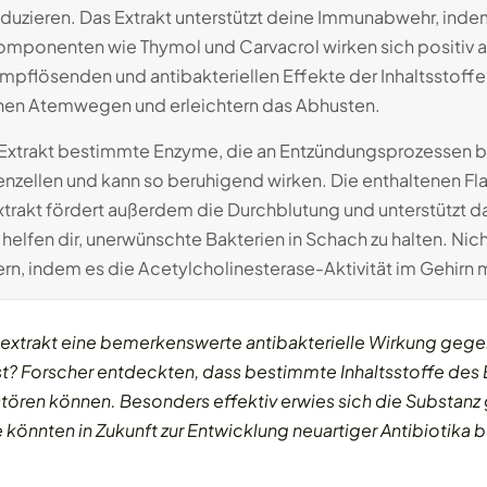
reduzieren. Das Extrakt unterstützt deine Immunabwehr, ind
ponenten wie Thymol und Carvacrol wirken sich positiv a
pflösenden und antibakteriellen Effekte der Inhaltsstoffe 
inen Atemwegen und erleichtern das Abhusten.
xtrakt bestimmte Enzyme, die an Entzündungsprozessen bet
nzellen und kann so beruhigend wirken. Die enthaltenen Fla
trakt fördert außerdem die Durchblutung und unterstützt 
elfen dir, unerwünschte Bakterien in Schach zu halten. Nich
rn, indem es die Acetylcholinesterase-Aktivität im Gehirn 
extrakt eine bemerkenswerte antibakterielle Wirkung gegen
? Forscher entdeckten, dass bestimmte Inhaltsstoffe des 
rstören können. Besonders effektiv erwies sich die Substa
e könnten in Zukunft zur Entwicklung neuartiger Antibiotika