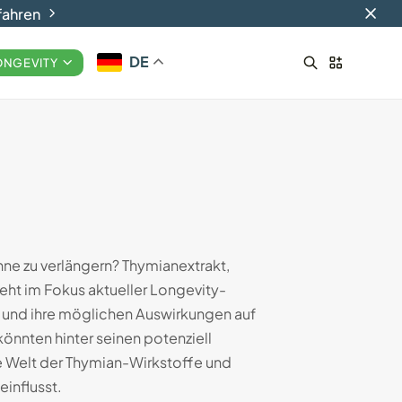
fahren
DE
ONGEVITY
Smart-Ringe: Die Zukunft
des tragbaren...
29.08.2024
17 Min
nne zu verlängern? Thymianextrakt,
eht im Fokus aktueller Longevity-
e und ihre möglichen Auswirkungen auf
nnten hinter seinen potenziell
de Welt der Thymian-Wirkstoffe und
influsst.