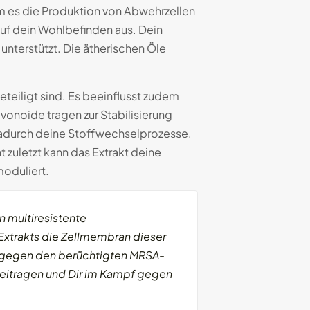
em es die Produktion von Abwehrzellen
uf dein Wohlbefinden aus. Dein
unterstützt. Die ätherischen Öle
eiligt sind. Es beeinflusst zudem
vonoide tragen zur Stabilisierung
dadurch deine Stoffwechselprozesse.
t zuletzt kann das Extrakt deine
moduliert.
 multiresistente
Extrakts die Zellmembran dieser
nz gegen den berüchtigten MRSA-
 beitragen und Dir im Kampf gegen