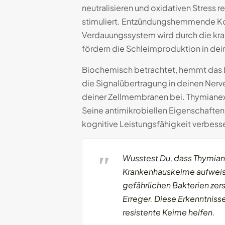
neutralisieren und oxidativen Stress 
stimuliert. Entzündungshemmende Kom
Verdauungssystem wird durch die kram
fördern die Schleimproduktion in de
Biochemisch betrachtet, hemmt das E
die Signalübertragung in deinen Nerve
deiner Zellmembranen bei. Thymianex
Seine antimikrobiellen Eigenschaften h
kognitive Leistungsfähigkeit verbesse
Wusstest Du, dass Thymian
Krankenhauskeime aufweist
gefährlichen Bakterien ze
Erreger. Diese Erkenntniss
resistente Keime helfen.