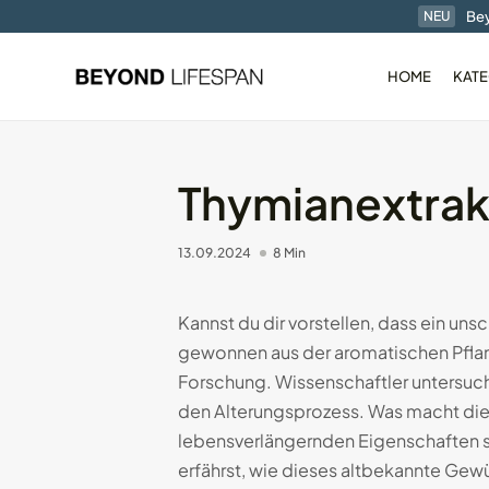
Bey
NEU
HOME
KATE
Thymianextrak
13.09.2024
8 Min
Der RingConn Gen1 
Ring im...
01.01.2025
7 Min
Kannst du dir vorstellen, dass ein un
gewonnen aus der aromatischen Pflanz
Forschung. Wissenschaftler untersuch
den Alterungsprozess. Was macht dies
lebensverlängernden Eigenschaften st
erfährst, wie dieses altbekannte Gew