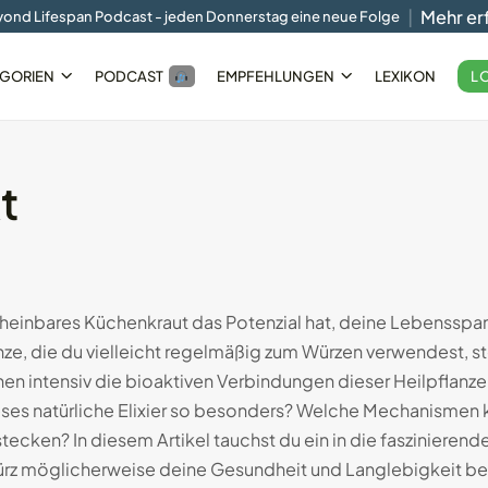
Mehr er
ond Lifespan Podcast - jeden Donnerstag eine neue Folge
L
GORIEN
PODCAST
EMPFEHLUNGEN
LEXIKON
t
Smart-
Der Circular Slim Ring im...
05.10.2024
10 Min
scheinbares Küchenkraut das Potenzial hat, deine Lebensspa
e, die du vielleicht regelmäßig zum Würzen verwendest, st
en intensiv die bioaktiven Verbindungen dieser Heilpflanz
es natürliche Elixier so besonders? Welche Mechanismen kö
ecken? In diesem Artikel tauchst du ein in die faszinieren
ürz möglicherweise deine Gesundheit und Langlebigkeit bee