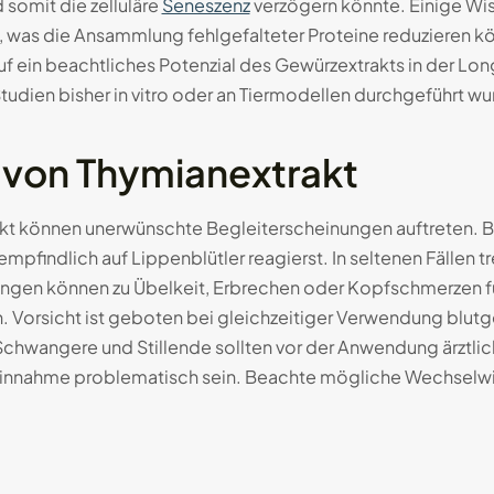
somit die zelluläre
Seneszenz
verzögern könnte. Einige Wi
se, was die Ansammlung fehlgefalteter Proteine reduzieren
auf ein beachtliches Potenzial des Gewürzextrakts in der Lon
udien bisher in vitro oder an Tiermodellen durchgeführt wu
von Thymianextrakt
t können unerwünschte Begleiterscheinungen auftreten. Be
mpfindlich auf Lippenblütler reagierst. In seltenen Fällen
en können zu Übelkeit, Erbrechen oder Kopfschmerzen füh
n. Vorsicht ist geboten bei gleichzeitiger Verwendung b
chwangere und Stillende sollten vor der Anwendung ärztlic
innahme problematisch sein. Beachte mögliche Wechselwir