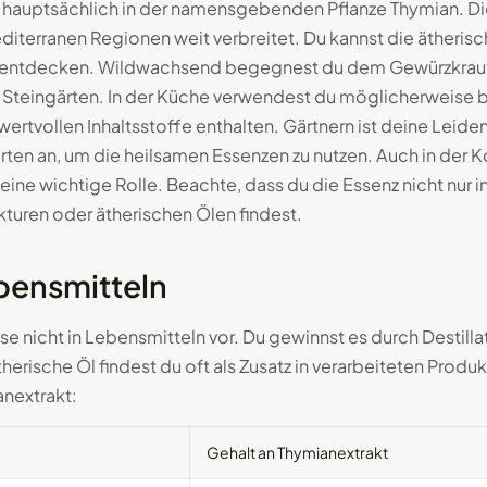
kt hauptsächlich in der namensgebenden Pflanze Thymian. Di
mediterranen Regionen weit verbreitet. Du kannst die ätheris
nze entdecken. Wildwachsend begegnest du dem Gewürzkraut
 Steingärten. In der Küche verwendest du möglicherweise 
e wertvollen Inhaltsstoffe enthalten. Gärtnern ist deine Leide
ten an, um die heilsamen Essenzen zu nutzen. Auch in der 
eine wichtige Rolle. Beachte, dass du die Essenz nicht nur in
kturen oder ätherischen Ölen findest.
bensmitteln
 nicht in Lebensmitteln vor. Du gewinnst es durch Destillat
erische Öl findest du oft als Zusatz in verarbeiteten Produk
nextrakt:
Gehalt an Thymianextrakt