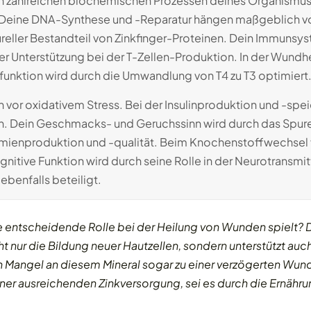
 in zahlreichen biochemischen Prozessen deines Organismus.
. Deine DNA-Synthese und -Reparatur hängen maßgeblich v
ureller Bestandteil von Zinkfinger-Proteinen. Dein Immunsyst
r Unterstützung bei der T-Zellen-Produktion. In der Wundhe
unktion wird durch die Umwandlung von T4 zu T3 optimiert
en vor oxidativem Stress. Bei der Insulinproduktion und -spe
ch. Dein Geschmacks- und Geruchssinn wird durch das Spure
rmienproduktion und -qualität. Beim Knochenstoffwechsel f
ive Funktion wird durch seine Rolle in der Neurotransmitt
ebenfalls beteiligt.
e entscheidende Rolle bei der Heilung von Wunden spielt? 
t nur die Bildung neuer Hautzellen, sondern unterstützt auc
n Mangel an diesem Mineral sogar zu einer verzögerten Wun
einer ausreichenden Zinkversorgung, sei es durch die Ernähru