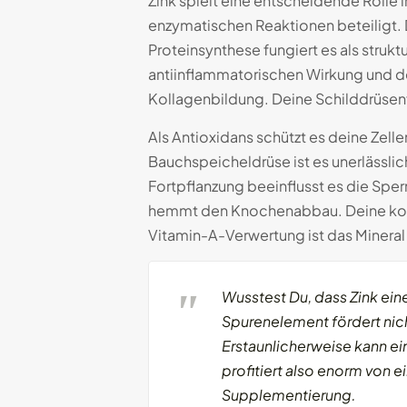
Zink spielt eine entscheidende Rolle
enzymatischen Reaktionen beteiligt
Proteinsynthese fungiert es als strukt
antiinflammatorischen Wirkung und de
Kollagenbildung. Deine Schilddrüsenf
Als Antioxidans schützt es deine Zell
Bauchspeicheldrüse ist es unerlässli
Fortpflanzung beeinflusst es die Spe
hemmt den Knochenabbau. Deine kognit
Vitamin-A-Verwertung ist das Mineral 
Wusstest Du, dass Zink ein
Spurenelement fördert nich
Erstaunlicherweise kann ei
profitiert also enorm von 
Supplementierung.