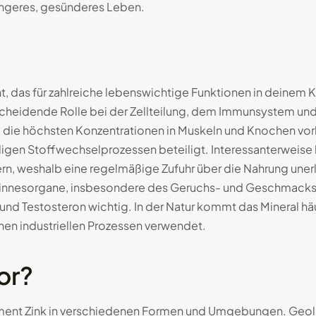
längeres, gesünderes Leben.
t, das für zahlreiche lebenswichtige Funktionen in deinem K
tscheidende Rolle bei der Zellteilung, dem Immunsystem und
i die höchsten Konzentrationen in Muskeln und Knochen vo
ligen Stoffwechselprozessen beteiligt. Interessanterweise
ern, weshalb eine regelmäßige Zufuhr über die Nahrung unerl
 Sinnesorgane, insbesondere des Geruchs- und Geschmackssin
und Testosteron wichtig. In der Natur kommt das Mineral hä
nen industriellen Prozessen verwendet.
or?
lement Zink in verschiedenen Formen und Umgebungen. Geol