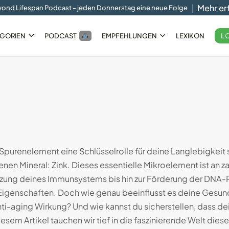
Mehr er
ond Lifespan Podcast - jeden Donnerstag eine neue Folge
L
GORIEN
PODCAST
EMPFEHLUNGEN
LEXIKON
Smart-
Der Circular Slim Ring im...
05.10.2024
10 Min
Spurenelement eine Schlüsselrolle für deine Langlebigkeit 
nen Mineral: Zink. Dieses essentielle Mikroelement ist an 
ützung deines Immunsystems bis hin zur Förderung der DNA-Re
igenschaften. Doch wie genau beeinflusst es deine Gesu
ti-aging Wirkung? Und wie kannst du sicherstellen, dass d
diesem Artikel tauchen wir tief in die faszinierende Welt die