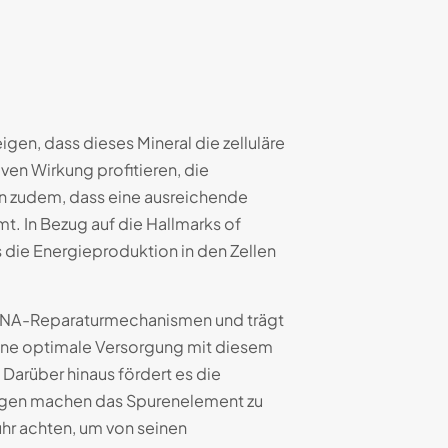
gen, dass dieses Mineral die zelluläre
ven Wirkung profitieren, die
gen zudem, dass eine ausreichende
 In Bezug auf die Hallmarks of
 die Energieproduktion in den Zellen
ie DNA-Reparaturmechanismen und trägt
 eine optimale Versorgung mit diesem
Darüber hinaus fördert es die
kungen machen das Spurenelement zu
uhr achten, um von seinen