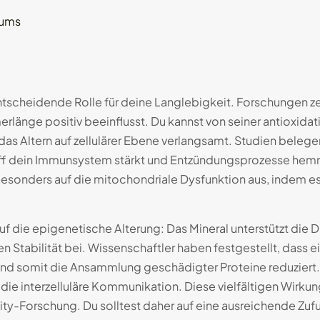
tums
tscheidende Rolle für deine Langlebigkeit. Forschungen zei
länge positiv beeinflusst. Du kannst von seiner antioxidati
 das Altern auf zellulärer Ebene verlangsamt. Studien bele
f dein Immunsystem stärkt und Entzündungsprozesse hemmt.
esonders auf die mitochondriale Dysfunktion aus, indem es
 auf die epigenetische Alterung: Das Mineral unterstützt d
n Stabilität bei. Wissenschaftler haben festgestellt, dass
nd somit die Ansammlung geschädigter Proteine reduziert. 
die interzelluläre Kommunikation. Diese vielfältigen Wir
ity-Forschung. Du solltest daher auf eine ausreichende Zuf