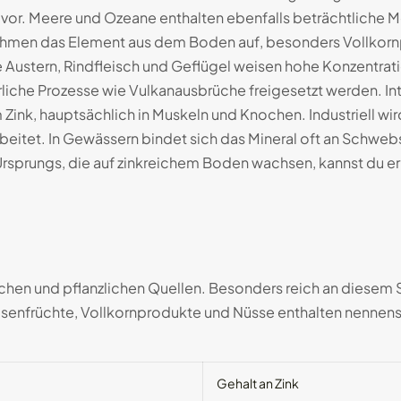
t vor. Meere und Ozeane enthalten ebenfalls beträchtliche 
nehmen das Element aus dem Boden auf, besonders Vollkorn
ie Austern, Rindfleisch und Geflügel weisen hohe Konzentrat
rliche Prozesse wie Vulkanausbrüche freigesetzt werden. In
ink, hauptsächlich in Muskeln und Knochen. Industriell w
beitet. In Gewässern bindet sich das Mineral oft an Schweb
 Ursprungs, die auf zinkreichem Boden wachsen, kannst du e
ischen und pflanzlichen Quellen. Besonders reich an diesem
lsenfrüchte, Vollkornprodukte und Nüsse enthalten nennen
Gehalt an Zink