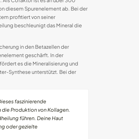
 Als Cofaktor ist es an über 300
on diesem Spurenelement ab. Bei der
em profitiert von seiner
ilung beschleunigt das Mineral die
.
icherung in den Betazellen der
nelement geschärft. In der
ördert es die Mineralisierung und
er-Synthese unterstützt. Bei der
Dieses faszinierende
h die Produktion von Kollagen.
dheilung führen. Deine Haut
ng oder gezielte