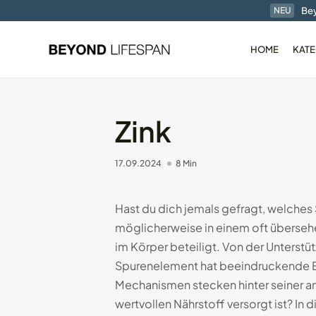
Bey
NEU
HOME
KATE
Zink
17.09.2024
8 Min
Der RingConn Gen1 
Ring im...
01.01.2025
7 Min
Hast du dich jemals gefragt, welches 
möglicherweise in einem oft übersehe
im Körper beteiligt. Von der Unterst
Spurenelement hat beeindruckende E
Mechanismen stecken hinter seiner an
wertvollen Nährstoff versorgt ist? In 