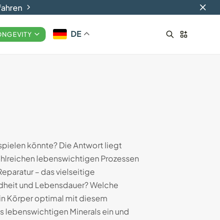
fahren
DE
ONGEVITY
Smart-Ringe: Die Zukunft
des tragbaren...
29.08.2024
17 Min
spielen könnte? Die Antwort liegt
zahlreichen lebenswichtigen Prozessen
paratur – das vielseitige
ndheit und Lebensdauer? Welche
ein Körper optimal mit diesem
ses lebenswichtigen Minerals ein und