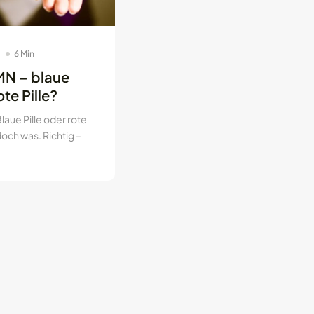
6 Min
MN – blaue
rote Pille?
laue Pille oder rote
doch was. Richtig –