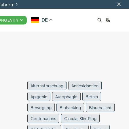
fahren
DE
ONGEVITY
Smart-Ringe: Die Zukunft
des tragbaren...
29.08.2024
17 Min
Alternsforschung
Antioxidantien
Apigenin
Autophagie
Betain
Bewegung
Biohacking
Blaues Licht
Centenarians
Circular Slim Ring