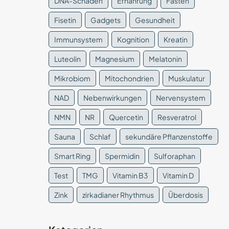
DNA-Schäden
Ernährung
Fasten
Fisetin
Gadgets
Gesundheit
Immunsystem
Kognition
Kreatin
Luteolin
Magnesium
Melatonin
Mikrobiom
Mitochondrien
Muskulatur
NAD
Nebenwirkungen
Nervensystem
NMN
NR
Quercetin
Resveratrol
Sauna
Schlaf
sekundäre Pflanzenstoffe
Smart Ring
Spermidin
Sulforaphan
Test
TMG
Vitamin B3
Vitamin D
Zink
zirkadianer Rhythmus
Überdosis