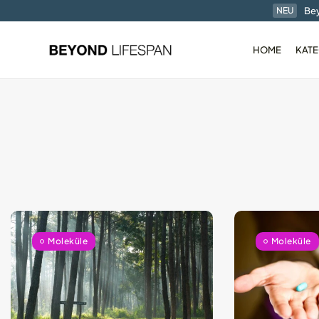
Bey
NEU
HOME
KATE
Der RingConn Gen1 
Ring im...
01.01.2025
7 Min
Moleküle
Moleküle