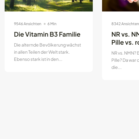
9546 Ansichten
6 Min
8342 Ansichten
Die Vitamin B3 Familie
NR vs. N
Pille vs. 
Die alternde Bevölkerung wächst
in allen Teilen der Welt stark.
NR vs. NMN? B
Ebenso stark ist in den...
Pille? Da war 
die...