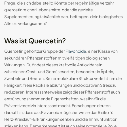
Frage, die sich dabei stellt: Könnte der regelmäßige Verzehr
quercetinreicher Lebensmittel oder die gezielte
Smart-Ringe: Die Zukunft des
tragbaren...
Supplementierung tatsächlich dazu beitragen, dein biologisches
Alter zu verlangsamen?
29.08.2024
17 Min
Was ist Quercetin?
Quercetin gehört zur Gruppe der
Flavonoide
, einer Klasse von
sekundären Pflanzenstoffen mit vielfältigen biologischen
Wirkungen. Du findest dieses kraftvolle Antioxidans in
zahlreichen Obst- und Gemüsesorten, besonders in Äpfeln,
Zwiebeln und Beeren. Seine molekulare Struktur verleiht ihm die
Fähigkeit, freie Radikale abzufangen und oxidativen Stress zu
reduzieren. Interessanterweise zeigt dieser Pflanzenstoff auch
DE
entzündungshemmende Eigenschaften, was ihn für die
Präventivmedizin interessant macht. Forschungen deuten
darauf hin, dass das Flavonoid möglicherweise das Risiko für
Herz-Kreislauf-Erkrankungen senken und die Immunfunktion
stärken kann. Bemerkenswert ist auch seine potenzielle Rolle