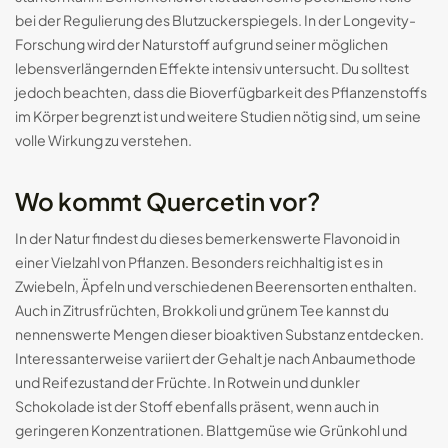
bei der Regulierung des Blutzuckerspiegels. In der Longevity-
Forschung wird der Naturstoff aufgrund seiner möglichen
lebensverlängernden Effekte intensiv untersucht. Du solltest
jedoch beachten, dass die Bioverfügbarkeit des Pflanzenstoffs
im Körper begrenzt ist und weitere Studien nötig sind, um seine
volle Wirkung zu verstehen.
Wo kommt Quercetin vor?
In der Natur findest du dieses bemerkenswerte Flavonoid in
einer Vielzahl von Pflanzen. Besonders reichhaltig ist es in
Zwiebeln, Äpfeln und verschiedenen Beerensorten enthalten.
Auch in Zitrusfrüchten, Brokkoli und grünem Tee kannst du
nennenswerte Mengen dieser bioaktiven Substanz entdecken.
Interessanterweise variiert der Gehalt je nach Anbaumethode
und Reifezustand der Früchte. In Rotwein und dunkler
Schokolade ist der Stoff ebenfalls präsent, wenn auch in
geringeren Konzentrationen. Blattgemüse wie Grünkohl und