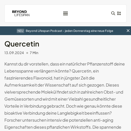
NEU
Beyond Lifespan Podcast - jeden Donnerstag eine neue Folge
Quercetin
13.09.2024
7 Min
Kannst du dir vorstellen, dass ein natürlicher Pflanzenstoff deine
Lebensspanne verlängern könnte? Quercetin, ein
faszinierendes Flavonoid, hat in jüngster Zeit die
Aufmerksamkeit der Wissenschaft auf sich gezogen. Dieses
vielversprechende Molekül findet sich in zahlreichen Obst- und
Der RingConn Gen1 Smart-Ring im...
Gemüsesorten und wird mit einer Vielzahl gesundheitlicher
01.01.2025
7 Min
Vorteile in Verbindung gebracht. Doch wie genau könnte diese
bioaktive Verbindung deine Langlebigkeit beeinflussen?
Der Circular Slim Ring im...
Forscher untersuchen intensiv die potenziellen anti-aging
05.10.2024
10 Min
Eigenschaften dieses pflanzlichen Wirkstoffs. Die spannende