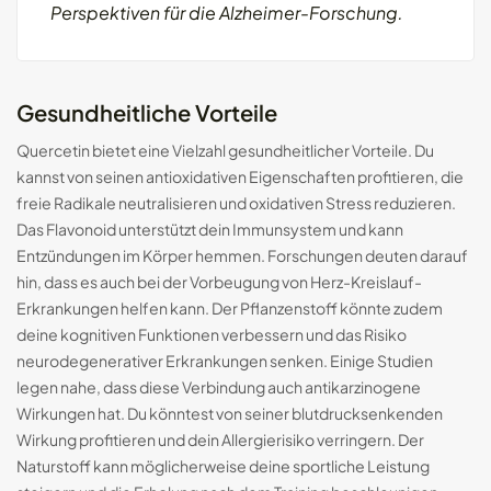
Perspektiven für die Alzheimer-Forschung.
Gesundheitliche Vorteile
Quercetin bietet eine Vielzahl gesundheitlicher Vorteile. Du
kannst von seinen antioxidativen Eigenschaften profitieren, die
freie Radikale neutralisieren und oxidativen Stress reduzieren.
Das Flavonoid unterstützt dein Immunsystem und kann
Entzündungen im Körper hemmen. Forschungen deuten darauf
hin, dass es auch bei der Vorbeugung von Herz-Kreislauf-
Erkrankungen helfen kann. Der Pflanzenstoff könnte zudem
deine kognitiven Funktionen verbessern und das Risiko
neurodegenerativer Erkrankungen senken. Einige Studien
legen nahe, dass diese Verbindung auch antikarzinogene
Wirkungen hat. Du könntest von seiner blutdrucksenkenden
Wirkung profitieren und dein Allergierisiko verringern. Der
Naturstoff kann möglicherweise deine sportliche Leistung