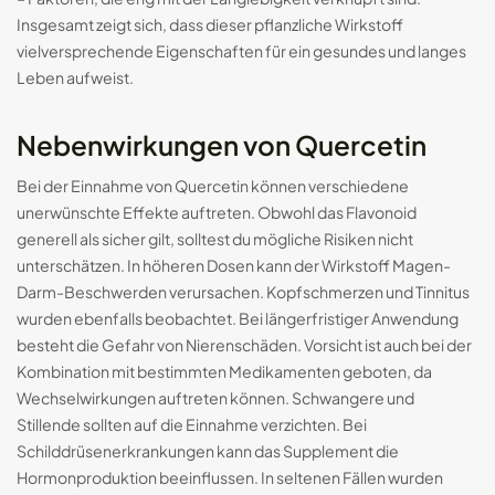
Insgesamt zeigt sich, dass dieser pflanzliche Wirkstoff
vielversprechende Eigenschaften für ein gesundes und langes
Leben aufweist.
Nebenwirkungen von Quercetin
Bei der Einnahme von Quercetin können verschiedene
unerwünschte Effekte auftreten. Obwohl das Flavonoid
generell als sicher gilt, solltest du mögliche Risiken nicht
unterschätzen. In höheren Dosen kann der Wirkstoff Magen-
Darm-Beschwerden verursachen. Kopfschmerzen und Tinnitus
wurden ebenfalls beobachtet. Bei längerfristiger Anwendung
besteht die Gefahr von Nierenschäden. Vorsicht ist auch bei der
Kombination mit bestimmten Medikamenten geboten, da
Wechselwirkungen auftreten können. Schwangere und
Stillende sollten auf die Einnahme verzichten. Bei
Schilddrüsenerkrankungen kann das Supplement die
Hormonproduktion beeinflussen. In seltenen Fällen wurden