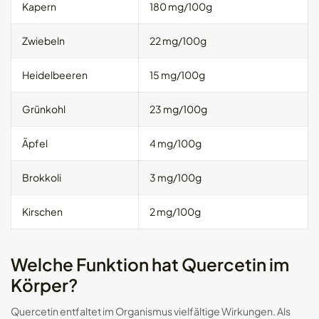
Kapern
180 mg/100g
Zwiebeln
22 mg/100g
Heidelbeeren
15 mg/100g
Grünkohl
23 mg/100g
Äpfel
4 mg/100g
Brokkoli
3 mg/100g
Kirschen
2 mg/100g
Welche Funktion hat Quercetin im
Körper?
Quercetin entfaltet im Organismus vielfältige Wirkungen. Als