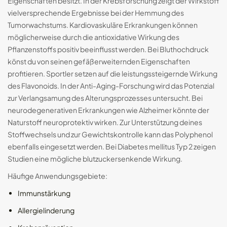
Eigenschaften besitzt. In der Krebsforschung zeigt der Wirkstoff
vielversprechende Ergebnisse bei der Hemmung des
Tumorwachstums. Kardiovaskuläre Erkrankungen können
möglicherweise durch die antioxidative Wirkung des
Pflanzenstoffs positiv beeinflusst werden. Bei Bluthochdruck
könst du von seinen gefäßerweiternden Eigenschaften
profitieren. Sportler setzen auf die leistungssteigernde Wirkung
des Flavonoids. In der Anti-Aging-Forschung wird das Potenzial
zur Verlangsamung des Alterungsprozesses untersucht. Bei
neurodegenerativen Erkrankungen wie Alzheimer könnte der
Naturstoff neuroprotektiv wirken. Zur Unterstützung deines
Stoffwechsels und zur Gewichtskontrolle kann das Polyphenol
ebenfalls eingesetzt werden. Bei Diabetes mellitus Typ 2 zeigen
Studien eine mögliche blutzuckersenkende Wirkung.
Häufige Anwendungsgebiete:
Immunstärkung
Allergielinderung