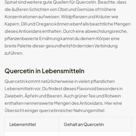
Spinat sind weitere gute Quellen für Quercetin. Beachte, dass
die äußeren Schichten von Obst und Gemüse oft höhere
Konzentrationen aufweisen. Wildpflanzen und Kräuter wie
Kapern, Dill und Oregano können ebenfalls beachtliche Mengen
dieses Antioxidans enthalten. Durch eine abwechslungsreiche,
pflanzenbasierte Ernährung kannst du deinem Körper eine
breite Palette dieser gesundheitsfördernden Verbindung
zuführen.
Quercetin in Lebensmitteln
Quercetin kommt natürlicherweise in vielen pflanzlichen
Lebensmitteln vor. Du findest dieses Flavonoid besonders in
Zwiebeln, Äpfeln und Beeren. Auch grüner Tee und Rotwein
enthalten nennenswerte Mengen des Antioxidans. Hier eine
Übersicht einiger quercetinreicher Nahrungsmittel:
Lebensmittel
Gehalt an Quercetin