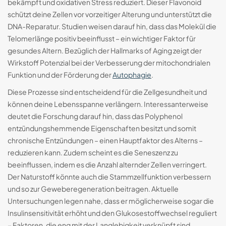
bekämpft und oxidativen Stress reduziert. Dieser Flavonoid
schützt deine Zellen vor vorzeitiger Alterung und unterstützt die
DNA-Reparatur. Studien weisen darauf hin, dass das Molekül die
Telomerlänge positiv beeinflusst – ein wichtiger Faktor für
gesundes Altern. Bezüglich der Hallmarks of Aging zeigt der
Wirkstoff Potenzial bei der Verbesserung der mitochondrialen
Funktion und der Förderung der
Autophagie
.
Diese Prozesse sind entscheidend für die Zellgesundheit und
können deine Lebensspanne verlängern. Interessanterweise
deutet die Forschung darauf hin, dass das Polyphenol
entzündungshemmende Eigenschaften besitzt und somit
chronische Entzündungen – einen Hauptfaktor des Alterns –
reduzieren kann. Zudem scheint es die Seneszenz zu
beeinflussen, indem es die Anzahl alternder Zellen verringert.
Der Naturstoff könnte auch die Stammzellfunktion verbessern
und so zur Geweberegeneration beitragen. Aktuelle
Untersuchungen legen nahe, dass er möglicherweise sogar die
Insulinsensitivität erhöht und den Glukosestoffwechsel reguliert
– Faktoren, die eng mit der Langlebigkeit verknüpft sind.