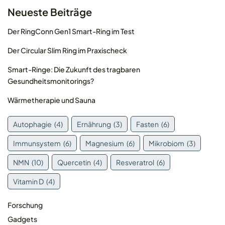
Neueste Beiträge
Der RingConn Gen1 Smart-Ring im Test
Der Circular Slim Ring im Praxischeck
Smart-Ringe: Die Zukunft des tragbaren
Gesundheitsmonitorings?
© 2026 MOLEQLAR Ltd. All rights reserved.
Wärmetherapie und Sauna
Autophagie
(4)
Ernährung
(3)
Fasten
(6)
Immunsystem
(6)
Magnesium
(6)
Mikrobiom
(3)
NMN
(10)
Quercetin
(4)
Resveratrol
(6)
Vitamin D
(4)
Forschung
Gadgets