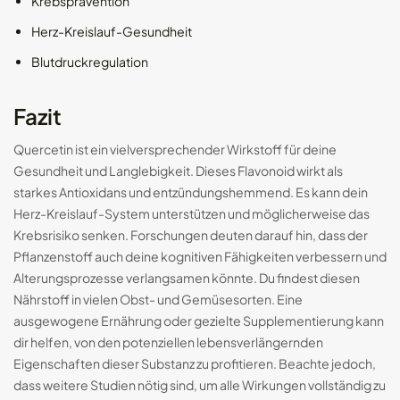
Krebsprävention
Herz-Kreislauf-Gesundheit
Blutdruckregulation
Fazit
Quercetin ist ein vielversprechender Wirkstoff für deine
Gesundheit und Langlebigkeit. Dieses Flavonoid wirkt als
starkes Antioxidans und entzündungshemmend. Es kann dein
Herz-Kreislauf-System unterstützen und möglicherweise das
Krebsrisiko senken. Forschungen deuten darauf hin, dass der
Pflanzenstoff auch deine kognitiven Fähigkeiten verbessern und
Alterungsprozesse verlangsamen könnte. Du findest diesen
Nährstoff in vielen Obst- und Gemüsesorten. Eine
ausgewogene Ernährung oder gezielte Supplementierung kann
dir helfen, von den potenziellen lebensverlängernden
Eigenschaften dieser Substanz zu profitieren. Beachte jedoch,
dass weitere Studien nötig sind, um alle Wirkungen vollständig zu