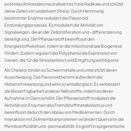
potentes Antioxidans neutralisiert es freie Radikale und schützt
deine Zellen vor oxidativem Stress. Durch Hemmung
bestimmter Enzyme reduziert das Flavonoid
Entzündungsprozesse. Es moduliert die Aktivität von
Signalwegen, die an der Zellproliferation und -differenzierung
beteiligt sind. Der Pflanzenstoff beeinflusst den
Energiestoffwechsel, indem er die mitochondriale Biogenese
fördert. Zudem reguliert das Polyphenol die Expression von
Genen, die für die Stressantwort und Entgiftung wichtig sind.
Als Chelator bindet es Schwermetalle und unterstützt deren
Ausscheidung. Das Flavonoid hemmt außerdem die
Histaminfreisetzung und wirkt so antiallergisch. Es verbessert
die Bioverfügbarkeit anderer Nährstoffe, indem es deren
Aufnahme im Darm erhöht. Der Pflanzenstoff moduliert die
Aktivität von Enzymen des Fremdstoffmetabolismus und
beeinflusst dadurch den Abbau von Medikamenten. Durch
Interaktion mit Zellmembranproteinen verändert Quercetin die
Membranfluidität und -permeabilität. Es greift in epigenetische